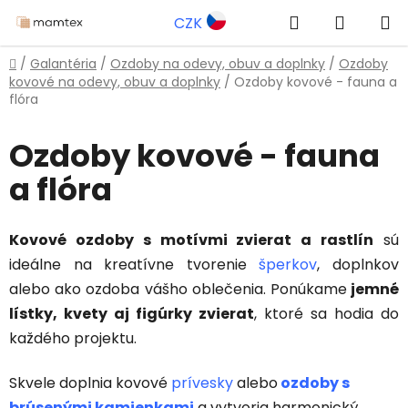
Prejsť
Hľadať
NÁKUP
CZK
na
obsah
KOŠÍK
Domov
/
Galantéria
/
Ozdoby na odevy, obuv a doplnky
/
Ozdoby
kovové na odevy, obuv a doplnky
/
Ozdoby kovové - fauna a
flóra
Ozdoby kovové - fauna
a flóra
Kovové ozdoby s motívmi zvierat a rastlín
sú
ideálne na kreatívne tvorenie
šperkov
, doplnkov
alebo ako ozdoba vášho oblečenia. Ponúkame
jemné
lístky, kvety aj figúrky zvierat
, ktoré sa hodia do
každého projektu.
Skvele doplnia kovové
prívesky
alebo
ozdoby s
brúsenými kamienkami
a vytvoria harmonický