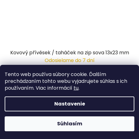
Kovový přívěsek / taháček na zip sova 13x23 mm
Odosielame do 7 dní
Tento web používa súbory cookie. Ďalším
0,81 €
/ ks
prechádzaním tohto webu vyjadrujete súhlas s ich
používaním. Viac informácií
tu
.
DETAIL
Nastavenie
Súhlasím