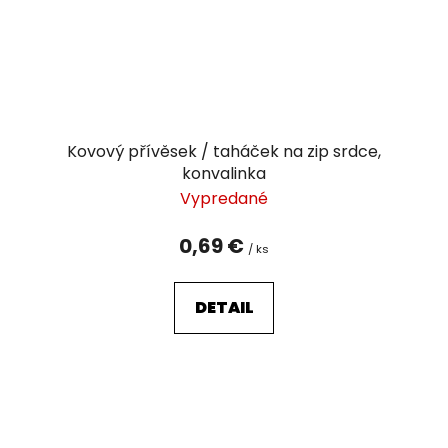
Kovový přívěsek / taháček na zip srdce,
konvalinka
Vypredané
0,69 €
/ ks
DETAIL