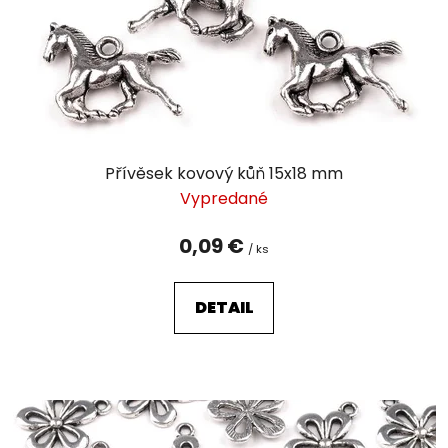
o
d
u
k
t
o
v
Přívěsek kovový kůň 15x18 mm
Vypredané
0,09 €
/ ks
DETAIL