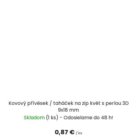
Kovový přívěsek / taháček na zip květ s perlou 3D
9x18 mm
Skladom
(1 ks)
0,87 €
/ ks