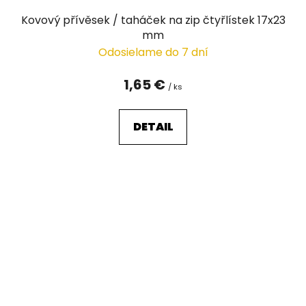
Kovový přívěsek / taháček na zip čtyřlístek 17x23
mm
Odosielame do 7 dní
1,65 €
/ ks
DETAIL