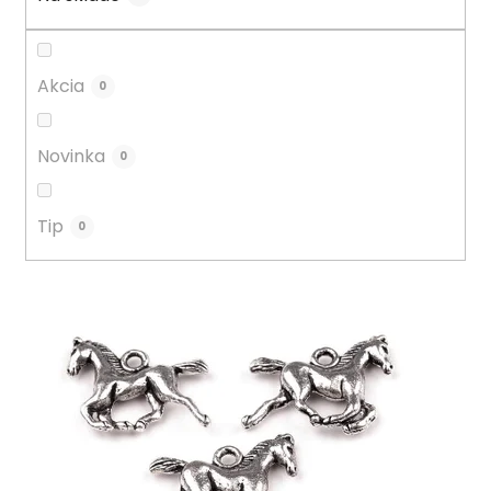
k
t
o
Akcia
0
v
Novinka
0
Tip
0
V
ý
p
i
s
p
r