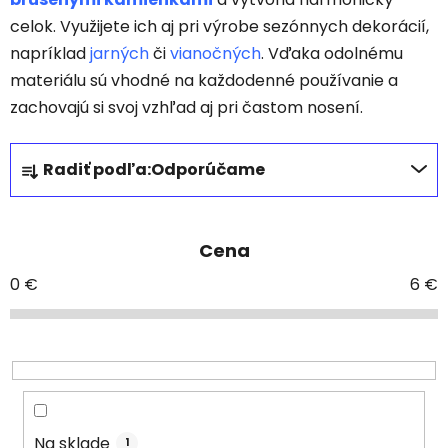
celok. Využijete ich aj pri výrobe sezónnych dekorácií,
napríklad
jarných
či
vianočných
. Vďaka odolnému
materiálu sú vhodné na každodenné používanie a
zachovajú si svoj vzhľad aj pri častom nosení.
R
Radiť podľa:
Odporúčame
a
d
e
Cena
n
i
0
€
6
€
e
p
r
o
d
u
Na sklade
1