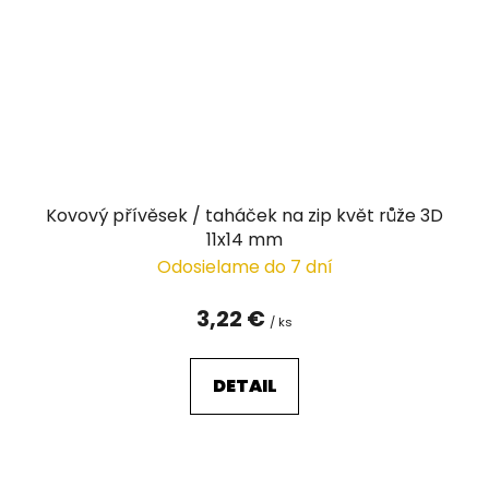
Kovový přívěsek / taháček na zip květ růže 3D
11x14 mm
Odosielame do 7 dní
3,22 €
/ ks
DETAIL