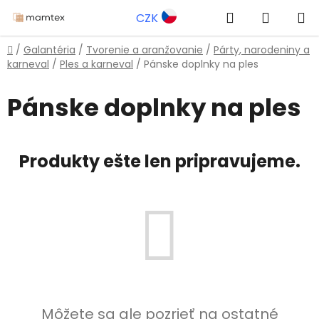
Prejsť
Hľadať
NÁKUP
CZK
na
obsah
KOŠÍK
Domov
/
Galantéria
/
Tvorenie a aranžovanie
/
Párty, narodeniny a
karneval
/
Ples a karneval
/
Pánske doplnky na ples
Pánske doplnky na ples
Produkty ešte len pripravujeme.
Môžete sa ale pozrieť na ostatné