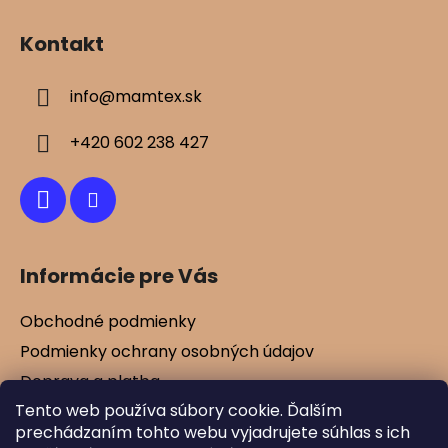
Z
á
Kontakt
p
ä
info
@
mamtex.sk
t
i
+420 602 238 427
e
Informácie pre Vás
Obchodné podmienky
Podmienky ochrany osobných údajov
Doprava a platba
Tento web používa súbory cookie. Ďalším
Kontakty
prechádzaním tohto webu vyjadrujete súhlas s ich
Vernostné zľavy