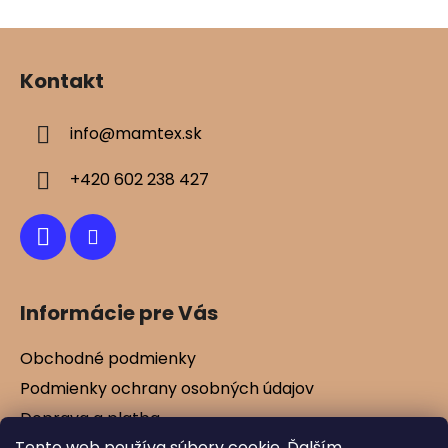
Z
á
Kontakt
p
ä
info
@
mamtex.sk
t
i
+420 602 238 427
e
Informácie pre Vás
Obchodné podmienky
Podmienky ochrany osobných údajov
Doprava a platba
Tento web používa súbory cookie. Ďalším