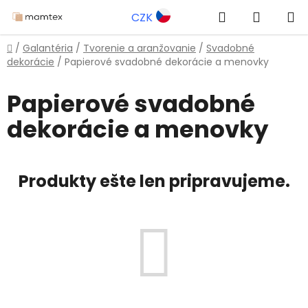
Prejsť
Hľadať
NÁKUP
CZK
na
obsah
KOŠÍK
Domov
/
Galantéria
/
Tvorenie a aranžovanie
/
Svadobné
dekorácie
/
Papierové svadobné dekorácie a menovky
Papierové svadobné
dekorácie a menovky
Produkty ešte len pripravujeme.