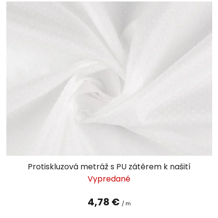
Protiskluzová metráž s PU zátěrem k našití
Vypredané
4,78 €
/ m