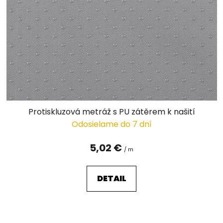
p
r
o
d
u
k
t
o
v
Protiskluzová metráž s PU zátěrem k našití
Odosielame do 7 dní
5,02 €
/ m
DETAIL