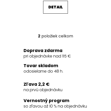
DETAIL
2
položiek celkom
O
v
l
Doprava zdarma
á
pri objednávke nad 115 €
d
a
Tovar skladom
c
odosielame do 48 h.
i
e
Zľava 2,2 €
p
na prvú objednávku
r
v
Vernostný program
k
so zľavou až 10 % na objednávku
y