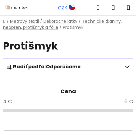
Prejsť
Hľadať
NÁKUP
CZK
na
obsah
KOŠÍK
Domov
/
Metrový textil
/
Dekoračné látky
/
Technické tkaniny,
neoprén, protišmyk a fólie
/
Protišmyk
Protišmyk
R
Radiť podľa:
Odporúčame
a
d
e
Cena
n
i
4
€
6
€
e
p
r
o