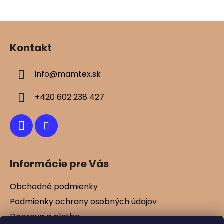
v
ý
Z
p
á
i
Kontakt
s
p
u
ä
info
@
mamtex.sk
t
i
+420 602 238 427
e
Informácie pre Vás
Obchodné podmienky
Podmienky ochrany osobných údajov
Doprava a platba