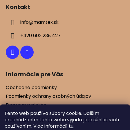
á
i
Kontakt
s
p
u
ä
info
@
mamtex.sk
t
i
+420 602 238 427
e
Informácie pre Vás
Obchodné podmienky
Podmienky ochrany osobných údajov
Doprava a platba
Tento web používa súbory cookie. Ďalším
Kontakty
prechádzaním tohto webu vyjadrujete súhlas s ich
Vernostné zľavy
používaním. Viac informácií
tu
.