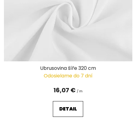
p
r
o
d
u
k
t
o
v
Ubrusovina šíře 320 cm
Odosielame do 7 dní
16,07 €
/ m
DETAIL