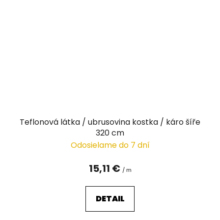
Teflonová látka / ubrusovina kostka / káro šíře
320 cm
Odosielame do 7 dní
15,11 €
/ m
DETAIL