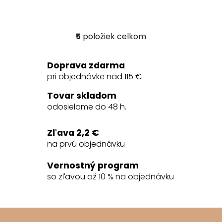
5
položiek celkom
O
v
l
Doprava zdarma
á
pri objednávke nad 115 €
d
a
Tovar skladom
c
odosielame do 48 h.
i
e
Zľava 2,2 €
p
na prvú objednávku
r
v
Vernostný program
k
so zľavou až 10 % na objednávku
y
v
ý
Z
p