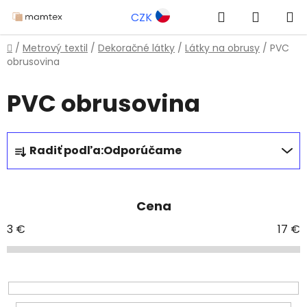
Prejsť
Hľadať
NÁKUP
CZK
na
obsah
KOŠÍK
Domov
/
Metrový textil
/
Dekoračné látky
/
Látky na obrusy
/
PVC
obrusovina
PVC obrusovina
R
Radiť podľa:
Odporúčame
a
d
e
Cena
n
i
3
€
17
€
e
p
r
o