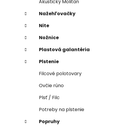
Akustický Molitan
Nažehľovačky
Nite
Nožnice
Plastová galantéria
Plstenie
Filcové polotovary
Ovčie rúno
Plsť / Filc
Potreby na plstenie
Popruhy