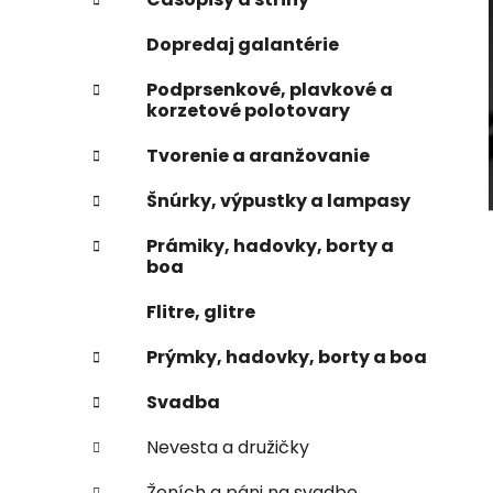
e
n
Dopredaj galantérie
e
l
Podprsenkové, plavkové a
korzetové polotovary
Tvorenie a aranžovanie
Šnúrky, výpustky a lampasy
Prámiky, hadovky, borty a
boa
Flitre, glitre
Prýmky, hadovky, borty a boa
Svadba
Nevesta a družičky
Ženích a páni na svadbe