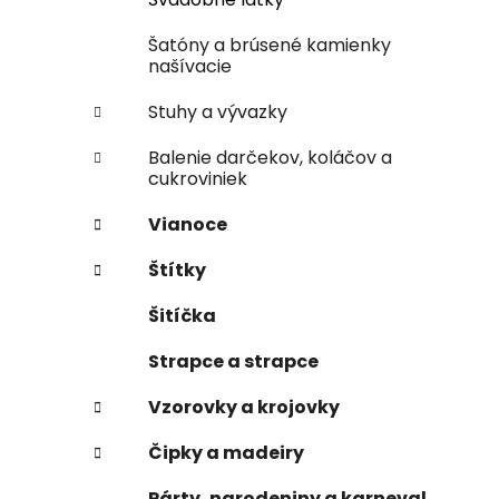
Šatóny a brúsené kamienky
našívacie
Stuhy a vývazky
Balenie darčekov, koláčov a
cukroviniek
Vianoce
Štítky
Šitíčka
Strapce a strapce
Vzorovky a krojovky
Čipky a madeiry
Párty, narodeniny a karneval