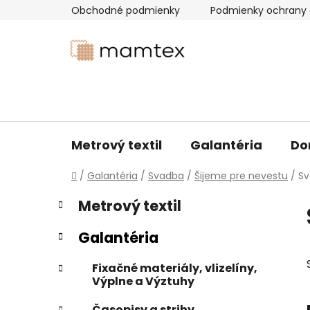
Prejsť
Obchodné podmienky
Podmienky ochrany 
na
obsah
Metrový textil
Galantéria
Do
Domov
/
Galantéria
/
Svadba
/
Šijeme pre nevestu
/
Sv
B
K
Preskočiť
Metrový textil
a
kategórie
o
t
č
Galantéria
e
n
g
ý
Fixačné materiály, vlizelíny,
ó
Výplne a Výztuhy
p
r
i
a
Časopisy a strihy