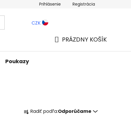
Prihlásenie
Registrácia
ernostné zľavy
Blog
CZK
PRÁZDNY KOŠÍK
NÁKUPNÝ
KOŠÍK
Poukazy
R
Radiť podľa:
Odporúčame
a
d
e