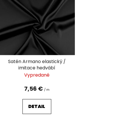
ý
p
i
s
p
r
o
d
Satén Armano elastický /
u
imitace hedvábí
k
Vypredané
t
o
7,56 €
/ m
v
DETAIL