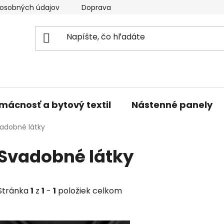
osobných údajov
Doprava a platba
Kontakty
V
mácnosť a bytový textil
Nástenné panely
adobné látky
Svadobné látky
Stránka
1
z
1
-
1
položiek celkom
V