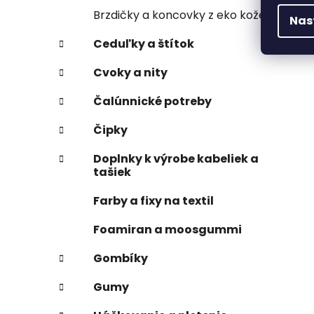
Brzdičky a koncovky z eko kože
Nas
Ceduľky a štítok
Cvoky a nity
Čalúnnické potreby
Čipky
Doplnky k výrobe kabeliek a
tašiek
Farby a fixy na textil
Foamiran a moosgummi
Gombíky
Gumy