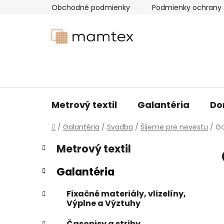
Prejsť
Obchodné podmienky
Podmienky ochrany 
na
obsah
Metrový textil
Galantéria
Do
Domov
/
Galantéria
/
Svadba
/
Šijeme pre nevestu
/
Go
B
K
Preskočiť
Metrový textil
a
kategórie
o
t
č
Galantéria
e
n
g
ý
Fixačné materiály, vlizelíny,
ó
Výplne a Výztuhy
p
r
i
a
Časopisy a strihy