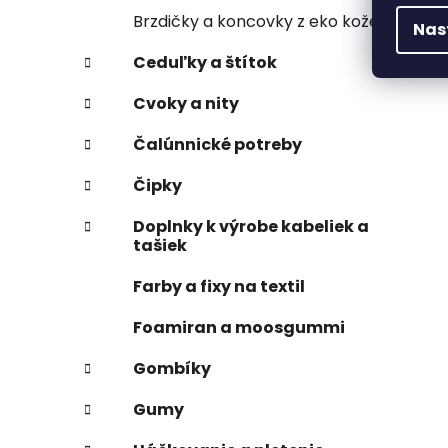
Brzdičky a koncovky z eko kože
Nas
Ceduľky a štítok
Cvoky a nity
Čalúnnické potreby
Čipky
Doplnky k výrobe kabeliek a
tašiek
Farby a fixy na textil
Foamiran a moosgummi
Gombíky
Gumy