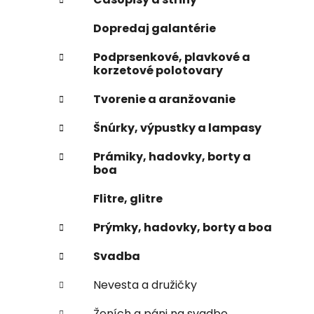
e
n
Dopredaj galantérie
e
l
Podprsenkové, plavkové a
korzetové polotovary
Tvorenie a aranžovanie
Šnúrky, výpustky a lampasy
Prámiky, hadovky, borty a
boa
Flitre, glitre
Prýmky, hadovky, borty a boa
Svadba
Nevesta a družičky
Ženích a páni na svadbe