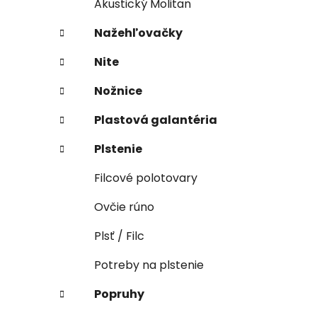
Akustický Molitan
Nažehľovačky
Nite
Nožnice
Plastová galantéria
Plstenie
Filcové polotovary
Ovčie rúno
Plsť / Filc
Potreby na plstenie
Popruhy