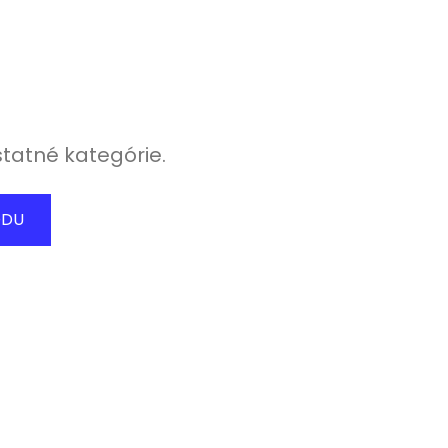
statné kategórie.
ODU