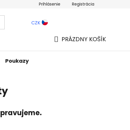
Prihlásenie
Registrácia
ernostné zľavy
Blog
CZK
PRÁZDNY KOŠÍK
NÁKUPNÝ
KOŠÍK
Poukazy
ty
ripravujeme.