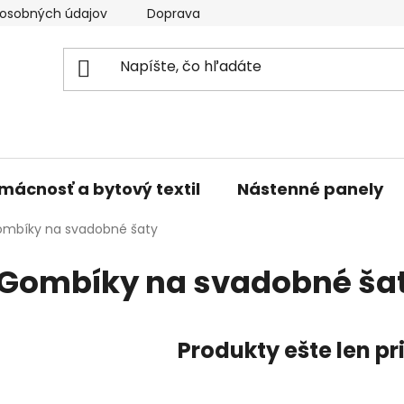
osobných údajov
Doprava a platba
Kontakty
V
mácnosť a bytový textil
Nástenné panely
mbíky na svadobné šaty
Gombíky na svadobné ša
Produkty ešte len p