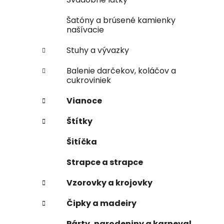
Šatóny a brúsené kamienky
našívacie
Stuhy a vývazky
Balenie darčekov, koláčov a
cukroviniek
Vianoce
Štítky
Šitíčka
Strapce a strapce
Vzorovky a krojovky
Čipky a madeiry
Párty, narodeniny a karneval