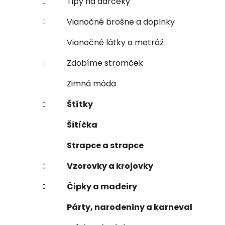
Tipy na darčeky
Vianočné brošne a doplnky
Vianočné látky a metráž
Zdobíme stromček
Zimná móda
Štítky
Šitíčka
Strapce a strapce
Vzorovky a krojovky
Čipky a madeiry
Párty, narodeniny a karneval