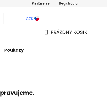
Prihlásenie
Registrácia
ernostné zľavy
Blog
CZK
PRÁZDNY KOŠÍK
NÁKUPNÝ
KOŠÍK
Poukazy
ripravujeme.