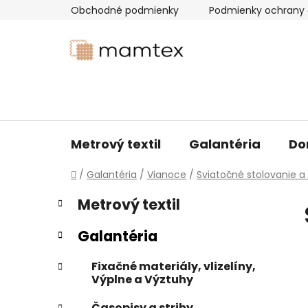
Prejsť
Obchodné podmienky
Podmienky ochrany 
na
obsah
Metrový textil
Galantéria
Do
Domov
/
Galantéria
/
Vianoce
/
Sviatočné stolovanie 
B
K
Preskočiť
Metrový textil
a
kategórie
o
t
č
Galantéria
e
n
g
ý
Fixačné materiály, vlizelíny,
ó
Výplne a Výztuhy
p
r
i
a
Časopisy a strihy