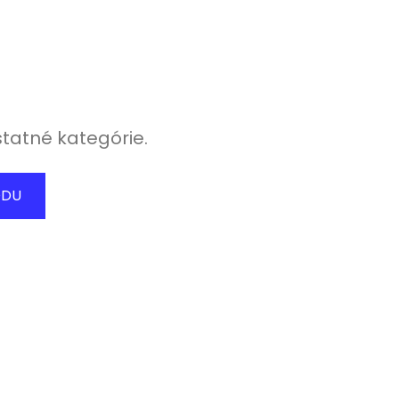
statné kategórie.
ODU