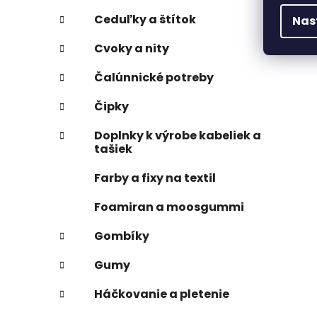
Ceduľky a štítok
Nas
Cvoky a nity
Čalúnnické potreby
Čipky
Doplnky k výrobe kabeliek a
tašiek
Farby a fixy na textil
Foamiran a moosgummi
Gombíky
Gumy
Háčkovanie a pletenie