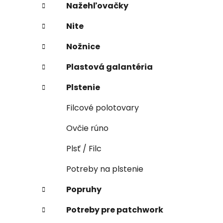
Nažehľovačky
Nite
Nožnice
Plastová galantéria
Plstenie
Filcové polotovary
Ovčie rúno
Plsť / Filc
Potreby na plstenie
Popruhy
Potreby pre patchwork