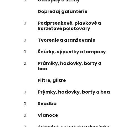
e
n
Dopredaj galantérie
e
l
Podprsenkové, plavkové a
korzetové polotovary
Tvorenie a aranžovanie
Šnúrky, výpustky a lampasy
Prámiky, hadovky, borty a
boa
Flitre, glitre
Prýmky, hadovky, borty a boa
Svadba
Vianoce
Adventné dekorácie a domčeky