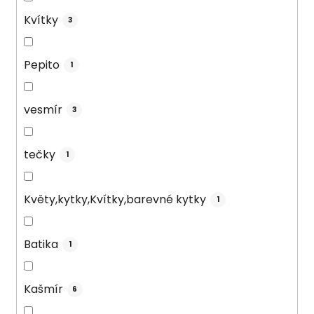
Kvítky
3
Pepito
1
vesmír
3
tečky
1
Květy,kytky,Kvítky,barevné kytky
1
Batika
1
Kašmír
6