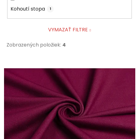
Kohoutí stopa
1
VYMAZAŤ FILTRE
Zobrazených položiek:
4
V
ý
p
i
s
p
r
o
d
u