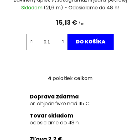
Skladom
(21,6 m)
15,13 €
/ m
DO KOŠÍKA
4
položiek celkom
O
v
l
Doprava zdarma
á
pri objednávke nad 115 €
d
a
Tovar skladom
c
odosielame do 48 h.
i
e
Zľava 2,2 €