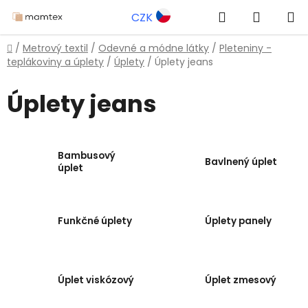
Prejsť
Hľadať
NÁKUP
CZK
na
obsah
KOŠÍK
Domov
/
Metrový textil
/
Odevné a módne látky
/
Pleteniny -
teplákoviny a úplety
/
Úplety
/
Úplety jeans
Úplety jeans
Bambusový
Bavlnený úplet
úplet
Funkčné úplety
Úplety panely
Úplet viskózový
Úplet zmesový