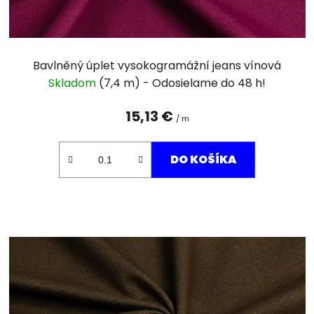
k
t
o
v
Bavlněný úplet vysokogramážní jeans vínová
Skladom
(7,4 m)
15,13 €
/ m
DO KOŠÍKA