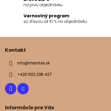
p
na prvú objednávku
r
v
Vernostný program
k
so zľavou až 10 % na objednávku
y
v
ý
Z
p
á
i
Kontakt
s
p
u
ä
info
@
mamtex.sk
t
i
+420 602 238 427
e
Informácie pre Vás