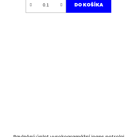
DO KOŠÍKA
Bavlněný úplet vysokogramážní jeans petrolej