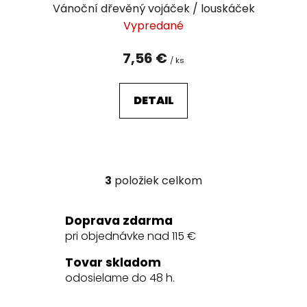
Vánoční dřevěný vojáček / louskáček
Vypredané
7,56 €
/ ks
DETAIL
3
položiek celkom
O
v
l
Doprava zdarma
á
pri objednávke nad 115 €
d
a
Tovar skladom
c
odosielame do 48 h.
i