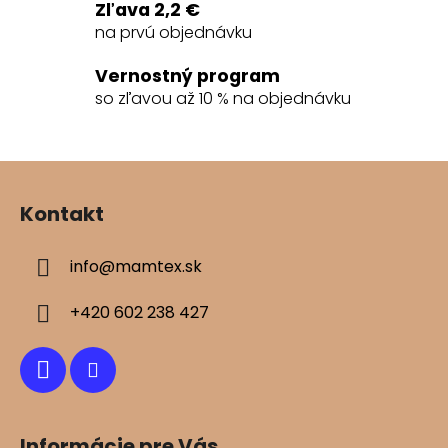
e
Zľava 2,2 €
p
na prvú objednávku
r
v
Vernostný program
k
so zľavou až 10 % na objednávku
y
v
ý
Z
p
á
i
Kontakt
s
p
u
ä
info
@
mamtex.sk
t
i
+420 602 238 427
e
Informácie pre Vás