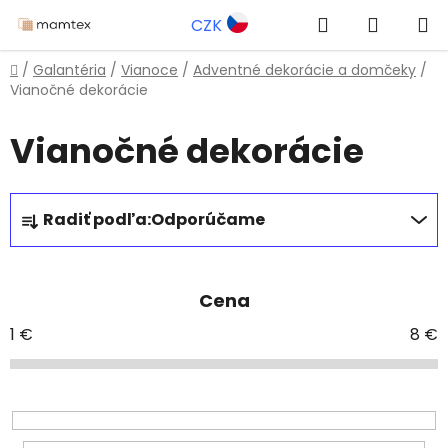
Prejsť
Hľadať
NÁKUP
CZK
na
obsah
KOŠÍK
Domov
/
Galantéria
/
Vianoce
/
Adventné dekorácie a domčeky
/
Vianočné dekorácie
Vianočné dekorácie
R
Radiť podľa:
Odporúčame
a
d
e
Cena
n
i
1
€
8
€
e
p
r
o