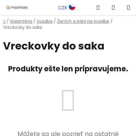
Prejsť
Hľadať
NÁKUP
CZK
na
obsah
KOŠÍK
Domov
/
Galantéria
/
Svadba
/
Ženích a páni na svadbe
/
Vreckovky do saka
Vreckovky do saka
Produkty ešte len pripravujeme.
Môžete sa ale pozrieť na ostatné