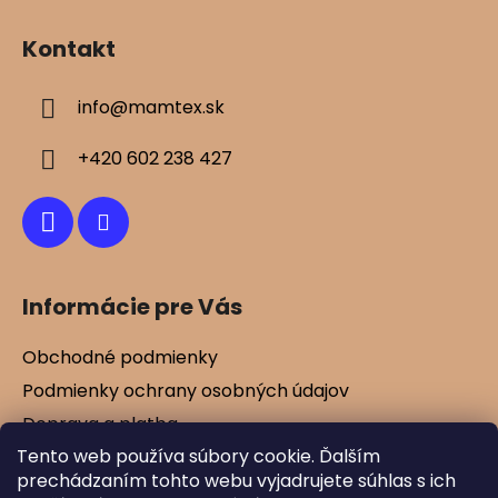
Z
á
Kontakt
p
ä
info
@
mamtex.sk
t
i
+420 602 238 427
e
Informácie pre Vás
Obchodné podmienky
Podmienky ochrany osobných údajov
Doprava a platba
Tento web používa súbory cookie. Ďalším
Kontakty
prechádzaním tohto webu vyjadrujete súhlas s ich
Vernostné zľavy