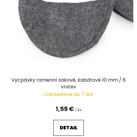
i
s
p
r
o
d
u
k
t
o
v
Vycpávky ramenní sakové, kabátové 10 mm / 6
vrstev
Odosielame do 7 dní
1,59 €
/ ks
DETAIL