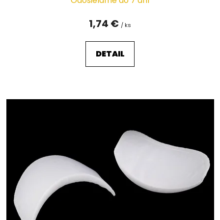
Odosielame do 7 dní
1,74 €
/ ks
DETAIL