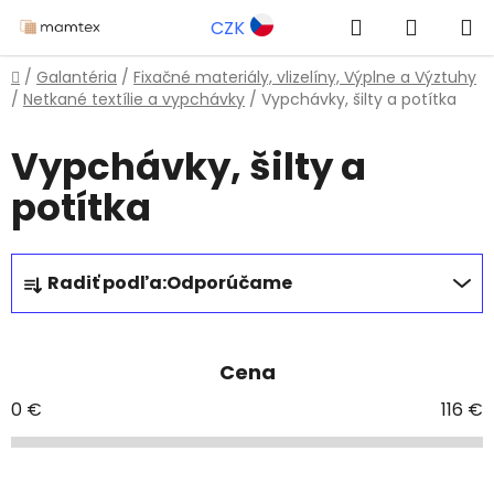
Prejsť
Hľadať
NÁKUP
CZK
na
obsah
KOŠÍK
Domov
/
Galantéria
/
Fixačné materiály, vlizelíny, Výplne a Výztuhy
/
Netkané textílie a vypchávky
/
Vypchávky, šilty a potítka
Vypchávky, šilty a
potítka
R
Radiť podľa:
Odporúčame
a
d
e
Cena
n
i
0
€
116
€
e
p