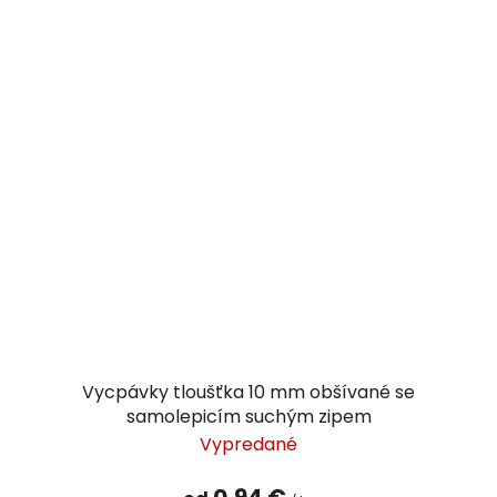
Vycpávky tloušťka 10 mm obšívané se
samolepicím suchým zipem
Vypredané
0,94 €