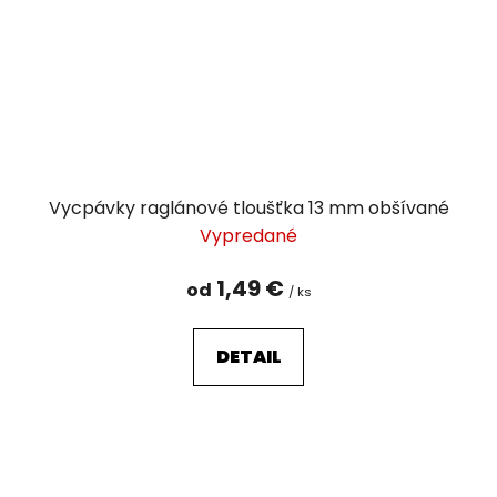
Vycpávky raglánové tloušťka 13 mm obšívané
Vypredané
1,49 €
od
/ ks
DETAIL