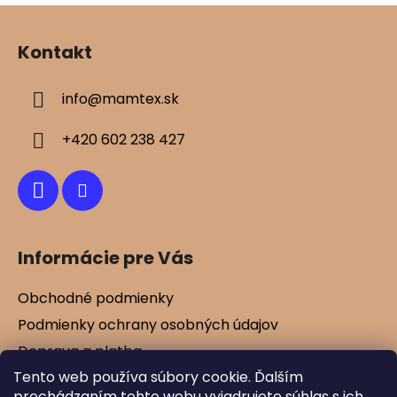
Z
p
á
i
Kontakt
s
p
u
ä
info
@
mamtex.sk
t
i
+420 602 238 427
e
Informácie pre Vás
Obchodné podmienky
Podmienky ochrany osobných údajov
Doprava a platba
Tento web používa súbory cookie. Ďalším
Kontakty
prechádzaním tohto webu vyjadrujete súhlas s ich