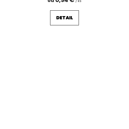
od
/ ks
DETAIL