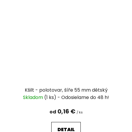
Kšilt - polotovar, šíře 55 mm dětský
Skladom
(1 ks)
0,16 €
od
/ ks
DETAIL