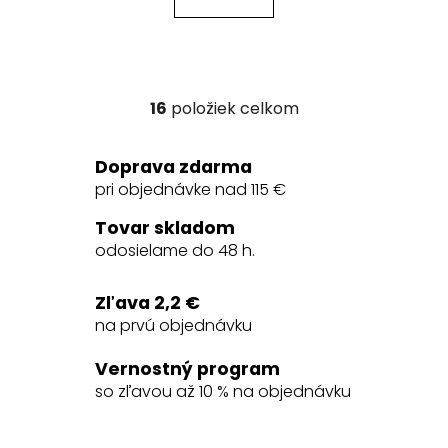
16
položiek celkom
O
v
l
Doprava zdarma
á
pri objednávke nad 115 €
d
a
Tovar skladom
c
odosielame do 48 h.
i
e
Zľava 2,2 €
p
na prvú objednávku
r
v
Vernostný program
k
so zľavou až 10 % na objednávku
y
v
ý