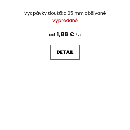
Vycpávky tloušťka 25 mm obšívané
Vypredané
1,88 €
od
/ ks
DETAIL