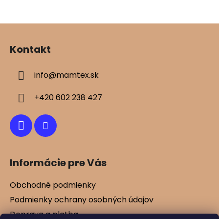
Z
á
Kontakt
p
ä
info
@
mamtex.sk
t
i
+420 602 238 427
e
Informácie pre Vás
Obchodné podmienky
Podmienky ochrany osobných údajov
Doprava a platba