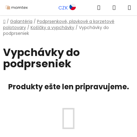
Prejsť
Hľadať
NÁKUP
CZK
na
obsah
KOŠÍK
Domov
/
Galantéria
/
Podprsenkové, plavkové a korzetové
polotovary
/
Košíčky a vypchávky
/
Vypchávky do
podprseniek
Vypchávky do
podprseniek
Produkty ešte len pripravujeme.