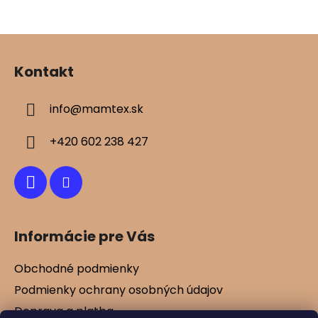
Z
á
Kontakt
p
ä
info
@
mamtex.sk
t
i
+420 602 238 427
e
Informácie pre Vás
Obchodné podmienky
Podmienky ochrany osobných údajov
Doprava a platba