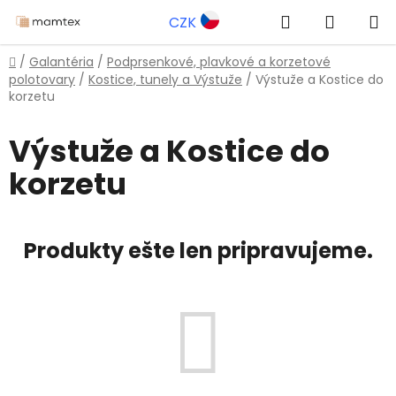
Prejsť
Hľadať
NÁKUP
CZK
na
obsah
KOŠÍK
Domov
/
Galantéria
/
Podprsenkové, plavkové a korzetové
polotovary
/
Kostice, tunely a Výstuže
/
Výstuže a Kostice do
korzetu
Výstuže a Kostice do
korzetu
Produkty ešte len pripravujeme.