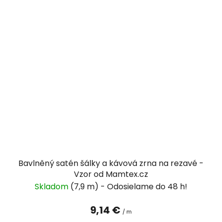
Bavlněný satén šálky a kávová zrna na rezavé -
Vzor od Mamtex.cz
Skladom
(7,9 m)
9,14 €
/ m