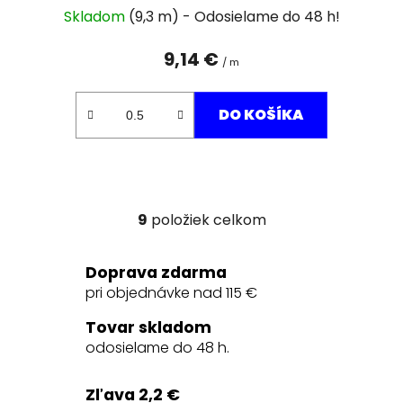
Skladom
(9,3 m)
9,14 €
/ m
DO KOŠÍKA
9
položiek celkom
O
v
l
Doprava zdarma
á
pri objednávke nad 115 €
d
a
Tovar skladom
c
odosielame do 48 h.
i
e
Zľava 2,2 €