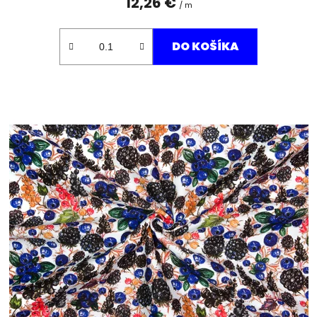
12,26 €
/ m
DO KOŠÍKA