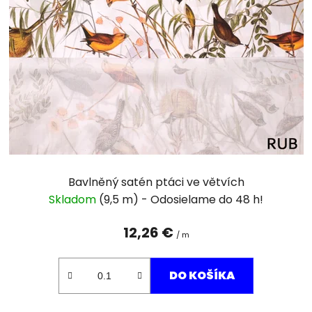
i
s
p
r
o
d
u
k
t
o
v
Bavlněný satén ptáci ve větvích
Skladom
(9,5 m)
12,26 €
/ m
DO KOŠÍKA