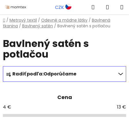
Prejsť
Hľadať
NÁKUP
CZK
na
obsah
KOŠÍK
Domov
/
Metrový textil
/
Odevné a módne látky
/
Bavlnená
tkanina
/
Bavlnený satén
/
Bavlnený satén s potlačou
Bavlnený satén s
potlačou
R
Radiť podľa:
Odporúčame
a
d
e
Cena
n
i
4
€
13
€
e
p