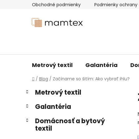
Prejsť
Obchodné podmienky
Podmienky ochrany 
na
obsah
Metrový textil
Galantéria
Do
Domov
/
Blog
/
Začíname so šitím: Ako vybrať ihlu?
B
K
Preskočiť
Metrový textil
a
kategórie
o
t
č
Galantéria
e
n
g
ý
Domácnosť a bytový
ó
textil
p
r
i
a