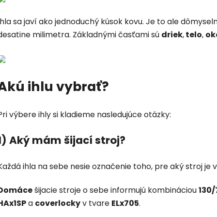
Ihla sa javí ako jednoduchý kúsok kovu. Je to ale dômysel
desatine milimetra. Základnými časťami sú
driek
,
telo
,
ok
Akú ihlu vybrať?
Pri výbere ihly si kladieme nasledujúce otázky:
1) Aký mám šijací stroj?
Každá ihla na sebe nesie označenie toho, pre aký stroj je
Domáce
šijacie stroje o sebe informujú kombináciou
130
HAx1SP
a
coverlocky
v tvare
ELx705
.