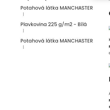
Potahová látka MANCHASTER
|
Hodnotenie produktu je 2 z 5 hviezdičiek.
Plavkovina 225 g/m2 - Bílá
|
Hodnotenie produktu je 4 z 5 hviezdičiek.
Potahová látka MANCHASTER
|
Hodnotenie produktu je 5 z 5 hviezdičiek.