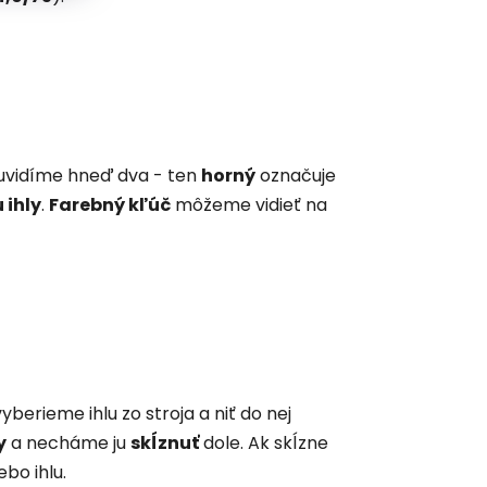
 uvidíme hneď dva - ten
horný
označuje
u ihly
.
Farebný kľúč
môžeme vidieť na
 vyberieme ihlu zo stroja a niť do nej
y
a necháme ju
skĺznuť
dole. Ak skĺzne
ebo ihlu.