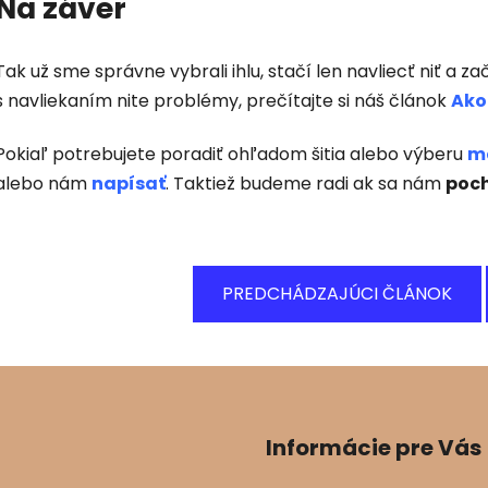
Na záver
Tak už sme správne vybrali ihlu, stačí len navliecť niť a za
s navliekaním nite problémy, prečítajte si náš článok
Ako
Pokiaľ potrebujete poradiť ohľadom šitia alebo výberu
me
alebo nám
napísať
. Taktiež budeme radi ak sa nám
poch
PREDCHÁDZAJÚCI ČLÁNOK
Informácie pre Vás