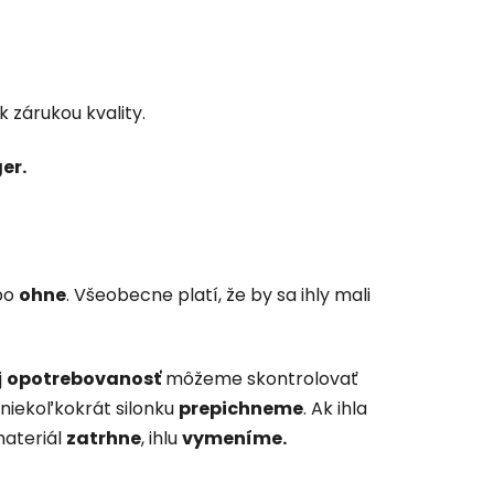
k zárukou kvality.
ger.
bo
ohne
. Všeobecne platí, že by sa ihly mali
j
opotrebovanosť
môžeme skontrolovať
a niekoľkokrát silonku
prepichneme
. Ak ihla
materiál
zatrhne
, ihlu
vymeníme.