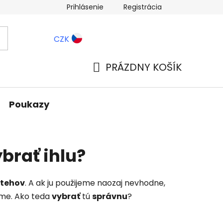
Prihlásenie
Registrácia
ernostné zľavy
Blog
CZK
PRÁZDNY KOŠÍK
NÁKUPNÝ
KOŠÍK
Poukazy
brať ihlu?
stehov
. A ak ju použijeme naozaj nevhodne,
eme. Ako teda
vybrať
tú
správnu
?