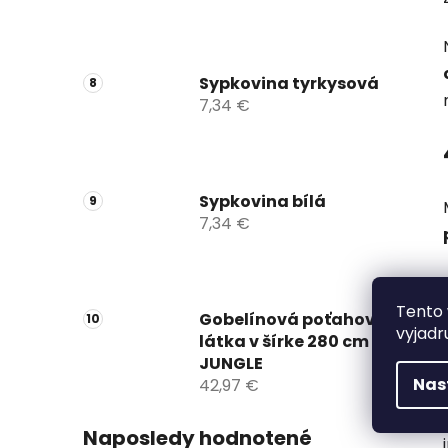
Sypkovina tyrkysová
7,34 €
Sypkovina bílá
7,34 €
Tento 
Gobelínová poťahová
vyjadr
látka v šírke 280 cm
JUNGLE
Nas
42,97 €
Naposledy hodnotené