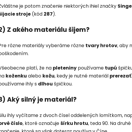
Zvláštne je potom značenie niektorých ihiel značky
Singe
šijacie stroje
(kód
287
).
2) Z akého materiálu šijem?
Pre rôzne materiály vyberáme rôzne
tvary hrotov
, aby 
poškodením.
Všeobecne platí, že na
pleteniny
používame
tupú
špičk
na
koženku
alebo
kožu
, kedy je nutné materiál
prerezať
používame ihly s
dlhou
špičkou.
3) Aký silný je materiál?
Silu ihly vyčítame z dvoch čísel oddelených lomítkom, nap
prvé číslo
, ktoré označuje
šírku hrotu
, teda 90. Na druhé
značenie, ktoré sa však doteraz používa v Číne.