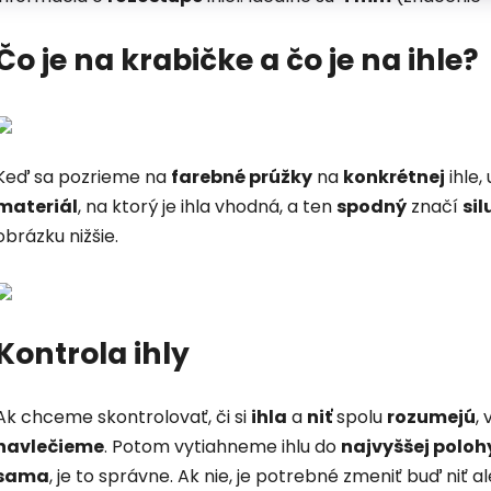
Čo je na krabičke a čo je na ihle?
Keď sa pozrieme na
farebné prúžky
na
konkrétnej
ihle,
materiál
, na ktorý je ihla vhodná, a ten
spodný
značí
sil
obrázku nižšie.
Kontrola ihly
Ak chceme skontrolovať, či si
ihla
a
niť
spolu
rozumejú
,
navlečieme
. Potom vytiahneme ihlu do
najvyššej poloh
sama
, je to správne. Ak nie, je potrebné zmeniť buď niť al