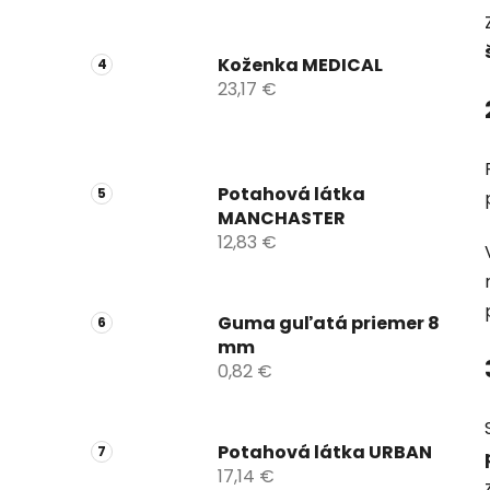
Koženka MEDICAL
23,17 €
Potahová látka
MANCHASTER
12,83 €
Guma guľatá priemer 8
mm
0,82 €
Potahová látka URBAN
17,14 €