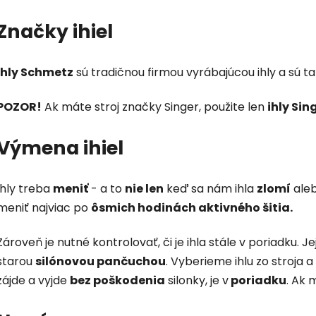
Značky ihiel
Ihly Schmetz
sú tradičnou firmou vyrábajúcou ihly a sú ta
POZOR!
Ak máte stroj značky Singer, použite len
ihly Sin
Výmena ihiel
Ihly treba
meniť
- a to
nie len
keď sa nám ihla
zlomí
ale
meniť najviac po
ôsmich hodinách aktivného šitia.
Zároveň je nutné kontrolovať, či je ihla stále v poriadku. Je
starou
silónovou pančuchou
. Vyberieme ihlu zo stroja 
zájde a vyjde
bez poškodenia
silonky, je v
poriadku
. Ak 