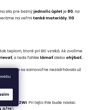
lna sila pre bežný
jednolíc úplet
je
80
, na
eráme na veľmi
tenké materiály
,
110
k teplom, ktoré pri šití vzniká. Ak zvolíme
rievať
, a teda ľahšie
lámať
alebo
ohýbať.
ladká a v ihle sa samovoľne nezadrhávala už
 webu
asím
0/705 H-S ZWI
. Pri tejto ihle bude naviac
4,0/75
).