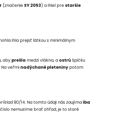
r
(značenie
SY 2053
) a ihiel pre
staršie
mohla ihla prejsť látkou s minimálnym
u, aby
prešla
medzi vlákna, a
ostrú
špičku
. Na veľmi
nadýchané pleteniny
potom
ríklad 90/14. Na tomto údaji nás zaujíma
iba
 číslo nemusíme brať ohľad, je to staré