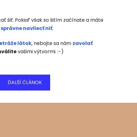
čať šiť. Pokiaľ však so šitím začínate a máte
 správne navliecť niť
.
tráže látok
, nebojte sa nám
zavolať
válite
vašimi výtvormi. :-)
ĎALŠÍ ČLÁNOK