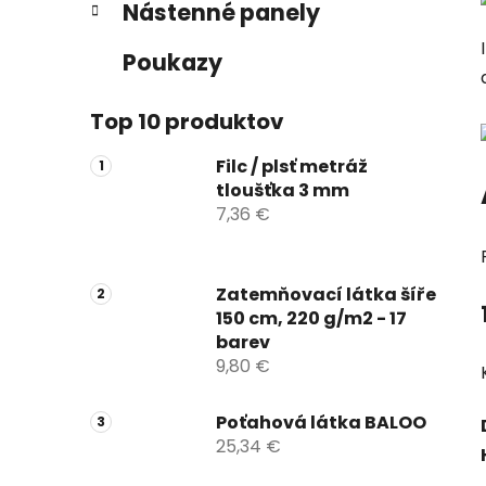
Nástenné panely
e
n
e
Poukazy
l
Top 10 produktov
Filc / plsť metráž
tloušťka 3 mm
7,36 €
Zatemňovací látka šíře
150 cm, 220 g/m2 - 17
barev
9,80 €
Poťahová látka BALOO
25,34 €