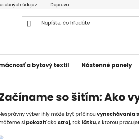
osobných údajov
Doprava a platba
Kontakty
V
mácnosť a bytový textil
Nástenné panely
Začíname so šitím: Ako vy
Nesprávny výber ihly môže byť príčinou
vynechávania 
môžeme si
pokaziť
ako
stroj
, tak
látku
, s ktorou pracuj