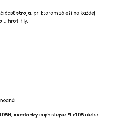
ná časť
stroja
, pri ktorom záleží na každej
o
a
hrot
ihly.
 vhodná.
/705H
,
overlocky
najčastejšie
ELx705
alebo