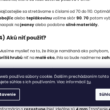
Najčastejšie sa stretávame s číslami od 70 do 110. Optimá
obojlíc
alebo
teplákovinu
volíme skôr
90
.
70
potom vyb
naopak na
jeansy
alebo podobne
silné materiály.
4) Akú niť použiť?
Musíme myslieť na to, že ihla je namáhaná ako pohybom, ta
príliš hrubú
niť na
malé oko
, ihla sa bude nadmerne
zah
Dôležité je tiež zvoliť kvalitnú niť, aby bola dostatočne h
od začiatku. Skvelé sú
nite od firmy Hard.
web používa súbory cookie. Ďalším prechádzaním tohto
ujete súhlas s ich používaním. Viac informácií
tu
.
5) A čo šitie dvojihlou?
tavenie
Súhl
Ak šijeme dvojihlou, zvyčajne hľadáme označenie typu
13
informácia o
rozostupe
ihiel. Ideálne sú
4 mm
(značenie