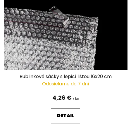
i
s
p
r
o
d
u
k
t
o
v
Bublinkové sáčky s lepicí lištou 16x20 cm
Odosielame do 7 dní
4,26 €
/ ks
DETAIL