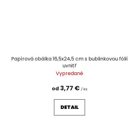
Papírová obálka 16,5x24,5 cm s bublinkovou fólií
uvnitř
Vypredané
3,77 €
od
/ ks
DETAIL