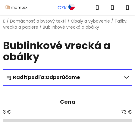
Prejsť
Hľadať
NÁKUP
CZK
na
obsah
KOŠÍK
Domov
/
Domácnosť a bytový textil
/
Obaly a vybavenie
/
Tašky,
vrecká a papiere
/
Bublinkové vrecká a obálky
Bublinkové vrecká a
obálky
R
Radiť podľa:
Odporúčame
a
d
e
Cena
n
i
3
€
73
€
e
p