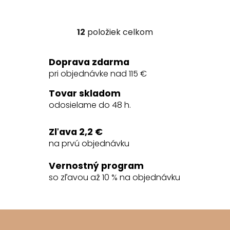
12
položiek celkom
O
v
l
Doprava zdarma
á
pri objednávke nad 115 €
d
a
Tovar skladom
c
odosielame do 48 h.
i
e
Zľava 2,2 €
p
na prvú objednávku
r
v
Vernostný program
k
so zľavou až 10 % na objednávku
y
v
ý
Z
p
á
i