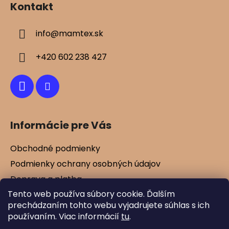
Kontakt
s
p
u
ä
info
@
mamtex.sk
t
i
+420 602 238 427
e
Informácie pre Vás
Obchodné podmienky
Podmienky ochrany osobných údajov
Doprava a platba
Tento web používa súbory cookie. Ďalším
Kontakty
prechádzaním tohto webu vyjadrujete súhlas s ich
Vernostné zľavy
používaním. Viac informácií
tu
.
Blog