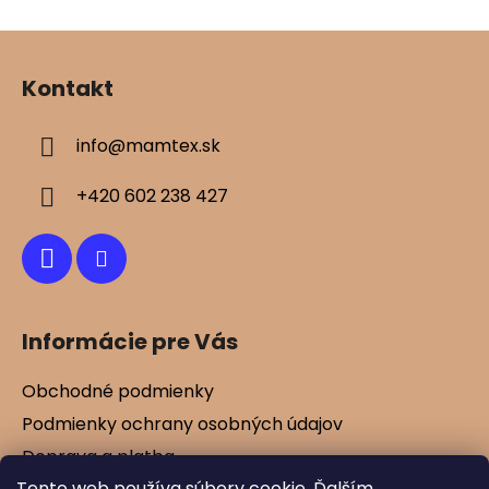
Z
á
Kontakt
p
ä
info
@
mamtex.sk
t
i
+420 602 238 427
e
Informácie pre Vás
Obchodné podmienky
Podmienky ochrany osobných údajov
Doprava a platba
Tento web používa súbory cookie. Ďalším