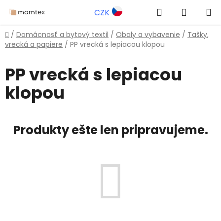
Prejsť
Hľadať
NÁKUP
CZK
na
obsah
KOŠÍK
Domov
/
Domácnosť a bytový textil
/
Obaly a vybavenie
/
Tašky,
vrecká a papiere
/
PP vrecká s lepiacou klopou
PP vrecká s lepiacou
klopou
Produkty ešte len pripravujeme.