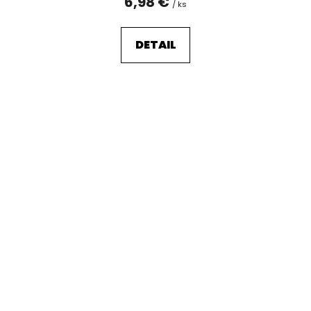
6,98 €
/ ks
DETAIL