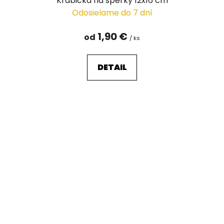
Krabička na šperky 12x16 cm
Odosielame do 7 dní
1,90 €
od
/ ks
DETAIL