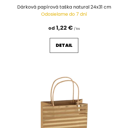
v
Dárková papírová taška natural 24x31 cm
Odosielame do 7 dní
1,22 €
od
/ ks
DETAIL