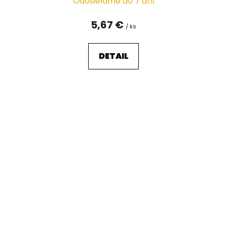
Odosielame do 7 dní
5,67 €
/ ks
DETAIL