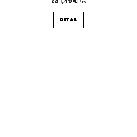
1,49 €
od
/ ks
DETAIL