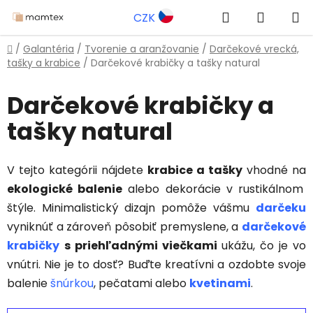
Prejsť
Hľadať
NÁKUP
CZK
na
obsah
KOŠÍK
Domov
/
Galantéria
/
Tvorenie a aranžovanie
/
Darčekové vrecká,
tašky a krabice
/
Darčekové krabičky a tašky natural
Darčekové krabičky a
tašky natural
V tejto kategórii nájdete
krabice a tašky
vhodné na
ekologické balenie
alebo dekorácie v rustikálnom
štýle. Minimalistický dizajn pomôže vášmu
darčeku
vyniknúť a zároveň pôsobiť premyslene, a
darčekové
krabičky
s priehľadnými viečkami
ukážu, čo je vo
vnútri. Nie je to dosť? Buďte kreatívni a ozdobte svoje
balenie
šnúrkou
, pečatami alebo
kvetinami
.