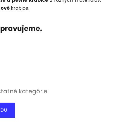
ie a pevné krabice
z rôznych materiálov.
tové
krabice.
ripravujeme.
statné kategórie.
ODU