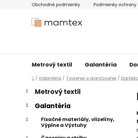
Prejsť
Obchodné podmienky
Podmienky ochrany 
na
obsah
Metrový textil
Galantéria
Do
Domov
/
Galantéria
/
Tvorenie a aranžovanie
/
Darčeko
B
K
Preskočiť
Metrový textil
a
kategórie
o
t
č
Galantéria
e
n
g
ý
Fixačné materiály, vlizelíny,
ó
Výplne a Výztuhy
p
r
i
a
Časopisy a strihy