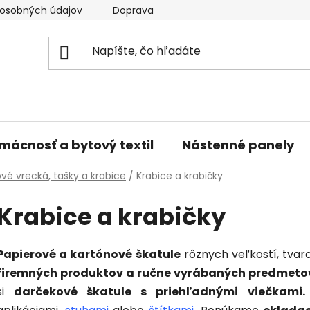
osobných údajov
Doprava a platba
Kontakty
V
mácnosť a bytový textil
Nástenné panely
vé vrecká, tašky a krabice
/
Krabice a krabičky
Krabice a krabičky
Papierové a kartónové škatule
rôznych veľkostí, tvar
firemných produktov a ručne vyrábaných predmeto
si
darčekové škatule s priehľadnými viečkami.