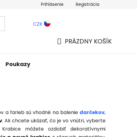
Prihlásenie
Registrácia
ernostné zľavy
Blog
CZK
PRÁZDNY KOŠÍK
NÁKUPNÝ
KOŠÍK
Poukazy
ov a farieb sú vhodné na balenie
darčekov
,
v
. Ak chcete ukázať, čo je vo vnútri, vyberte
Krabice môžete ozdobiť dekoratívnymi