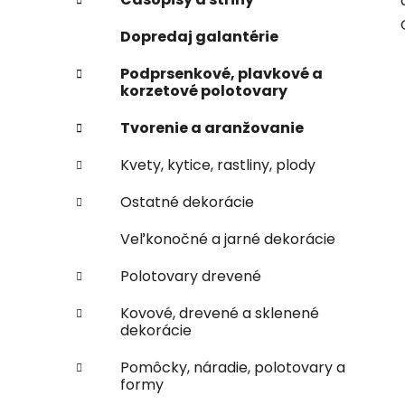
e
n
Dopredaj galantérie
e
l
Podprsenkové, plavkové a
korzetové polotovary
Tvorenie a aranžovanie
Kvety, kytice, rastliny, plody
Ostatné dekorácie
Veľkonočné a jarné dekorácie
Polotovary drevené
Kovové, drevené a sklenené
dekorácie
Pomôcky, náradie, polotovary a
formy