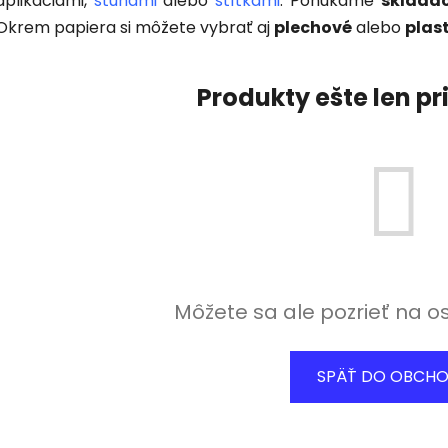
aplikáciami,
stuhami
alebo
štítkami
. Ponúkame
skladac
Okrem papiera si môžete vybrať aj
plechové
alebo
plas
Produkty ešte len p
Môžete sa ale pozrieť na o
SPÄŤ DO OBCH