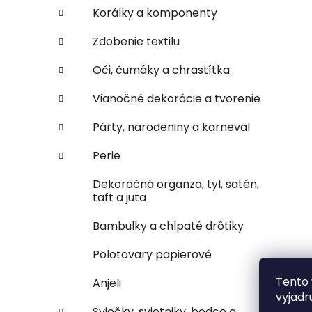
Korálky a komponenty
Zdobenie textilu
Oči, čumáky a chrastítka
Vianočné dekorácie a tvorenie
Párty, narodeniny a karneval
Perie
Dekoračná organza, tyl, satén,
taft a juta
Bambulky a chlpaté drôtiky
Polotovary papierové
Tento 
Anjeli
vyjadr
Sviečky, svietniky, bodce a