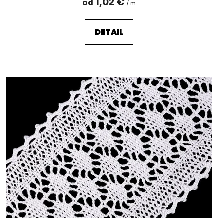
1,02 €
od
/ m
DETAIL