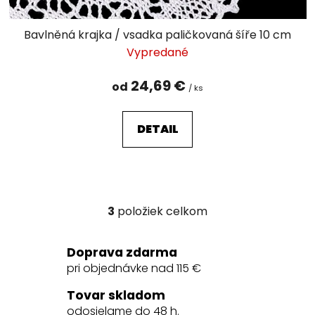
Bavlněná krajka / vsadka paličkovaná šíře 10 cm
Vypredané
24,69 €
od
/ ks
DETAIL
3
položiek celkom
O
v
l
Doprava zdarma
á
pri objednávke nad 115 €
d
a
Tovar skladom
c
odosielame do 48 h.