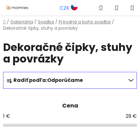
Prejsť
Hľadať
NÁKUP
CZK
na
obsah
KOŠÍK
Domov
/
Galantéria
/
Svadba
/
Prírodná a boho svadba
/
Dekoračné čipky, stuhy a povrázky
Dekoračné čipky, stuhy
a povrázky
R
Radiť podľa:
Odporúčame
a
d
e
Cena
n
i
1
€
29
€
e
p