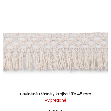
Bavlněné třásně / krajka šíře 45 mm
Vypredané