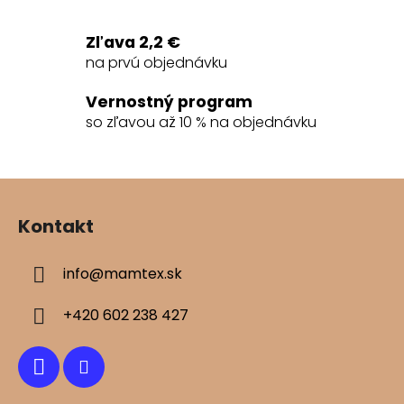
i
e
Zľava 2,2 €
p
na prvú objednávku
r
v
Vernostný program
k
so zľavou až 10 % na objednávku
y
v
ý
Z
p
á
i
Kontakt
s
p
u
ä
info
@
mamtex.sk
t
i
+420 602 238 427
e