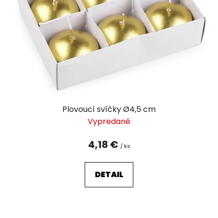
p
r
o
d
u
k
t
o
v
Plovoucí svíčky Ø4,5 cm
Vypredané
4,18 €
/ ks
DETAIL