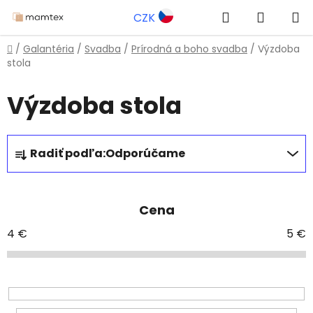
Prejsť
Hľadať
NÁKUP
CZK
na
obsah
KOŠÍK
Domov
/
Galantéria
/
Svadba
/
Prírodná a boho svadba
/
Výzdoba
stola
Výzdoba stola
R
Radiť podľa:
Odporúčame
a
d
e
Cena
n
i
4
€
5
€
e
p
r
o