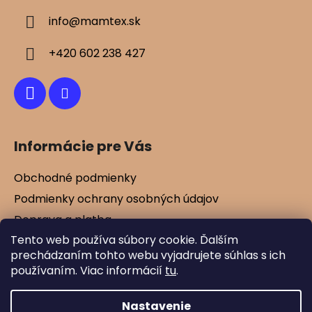
u
ä
info
@
mamtex.sk
t
i
+420 602 238 427
e
Informácie pre Vás
Obchodné podmienky
Podmienky ochrany osobných údajov
Doprava a platba
Tento web používa súbory cookie. Ďalším
Kontakty
prechádzaním tohto webu vyjadrujete súhlas s ich
Vernostné zľavy
používaním. Viac informácií
tu
.
Blog
Nastavenie