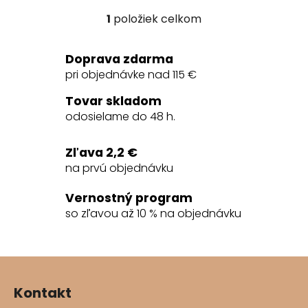
1
položiek celkom
O
v
l
Doprava zdarma
á
pri objednávke nad 115 €
d
a
Tovar skladom
c
odosielame do 48 h.
i
e
Zľava 2,2 €
p
na prvú objednávku
r
v
Vernostný program
k
so zľavou až 10 % na objednávku
y
v
ý
Z
p
á
i
Kontakt
s
p