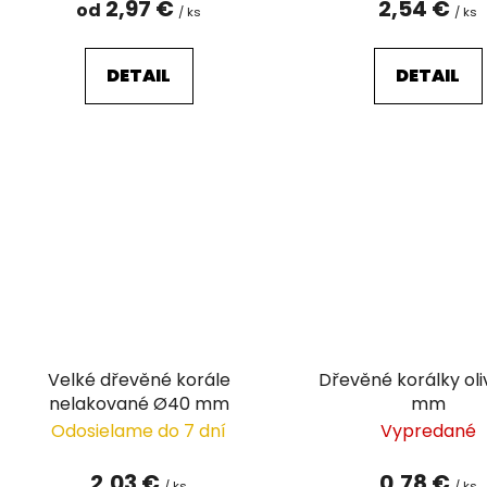
2,97 €
2,54 €
od
/ ks
/ ks
DETAIL
DETAIL
Velké dřevěné korále
Dřevěné korálky oli
nelakované Ø40 mm
mm
Odosielame do 7 dní
Vypredané
2,03 €
0,78 €
/ ks
/ ks