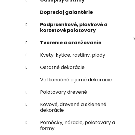
e
n
Dopredaj galantérie
e
l
Podprsenkové, plavkové a
korzetové polotovary
Tvorenie a aranžovanie
Kvety, kytice, rastliny, plody
Ostatné dekorácie
Veľkonočné a jarné dekorácie
Polotovary drevené
Kovové, drevené a sklenené
dekorácie
Pomôcky, náradie, polotovary a
formy