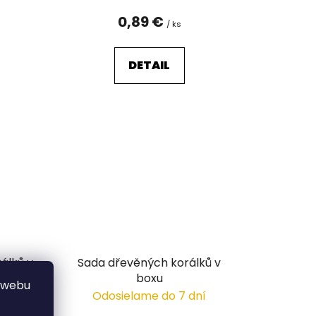
0,89 €
/ ks
DETAIL
álků v
Sada dřevěných korálků v
boxu
 webu
 dní
Odosielame do 7 dní