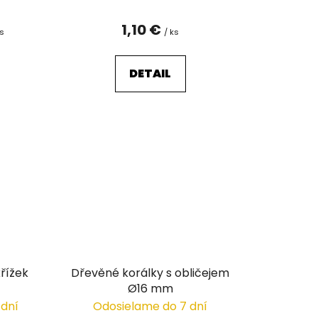
1,10 €
ks
/ ks
DETAIL
řížek
Dřevěné korálky s obličejem
Ø16 mm
 dní
Odosielame do 7 dní