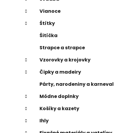
Vianoce
Štítky
Šitíčka
Strapce a strapce
Vzorovky a krojovky
Čipky a madeiry
Párty, narodeniny a karneval
Módne doplnky
Košíky a kazety
Ihly
Fixačné materiály a vatelíny