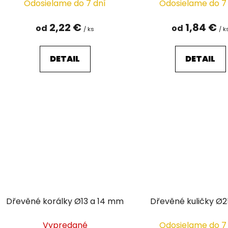
Odosielame do 7 dní
Odosielame do 7
t
o
2,22 €
1,84 €
od
od
/ ks
/ k
v
DETAIL
DETAIL
Dřevěné korálky Ø13 a 14 mm
Dřevěné kuličky Ø
Vypredané
Odosielame do 7