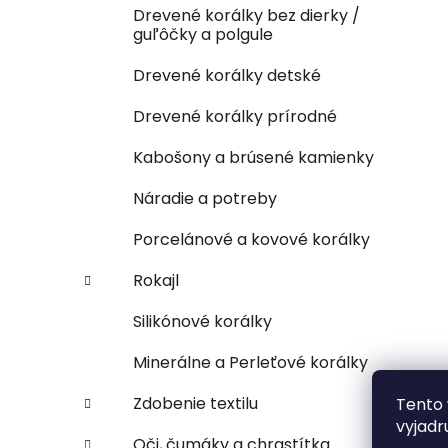
Drevené korálky bez dierky /
guľôčky a polgule
Drevené korálky detské
Drevené korálky prírodné
Kabošony a brúsené kamienky
Náradie a potreby
Porcelánové a kovové korálky
Rokajl
Silikónové korálky
Minerálne a Perleťové korálky
Zdobenie textilu
Tento 
vyjadr
Oči, čumáky a chrastítka