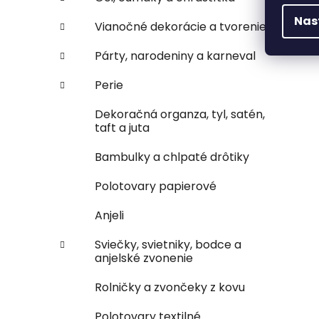
Nas
Vianočné dekorácie a tvorenie
Párty, narodeniny a karneval
Perie
Dekoračná organza, tyl, satén,
taft a juta
Bambulky a chlpaté drôtiky
Polotovary papierové
Anjeli
Sviečky, svietniky, bodce a
anjelské zvonenie
Rolničky a zvončeky z kovu
Polotovary textilné