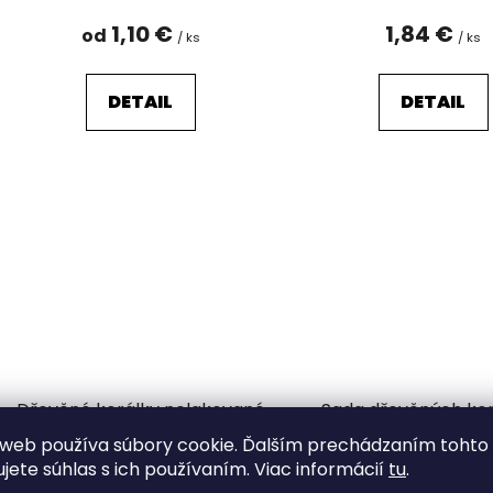
1,10 €
1,84 €
od
/ ks
/ ks
DETAIL
DETAIL
Dřevěné korálky nelakované
Sada dřevěných kor
Ø12 mm
boxu
web používa súbory cookie. Ďalším prechádzaním tohto
Odosielame do 7 dní
Odosielame do 7
ujete súhlas s ich používaním. Viac informácií
tu
.