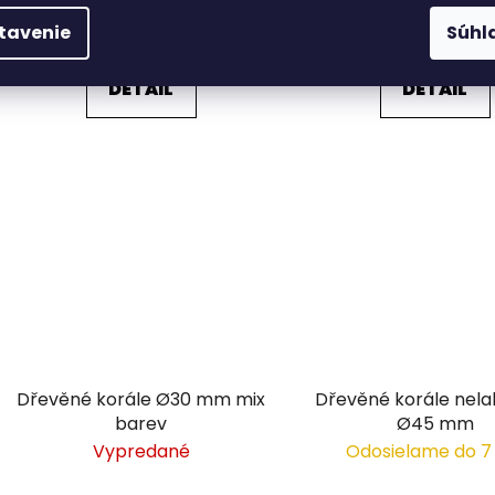
0,71 €
12,99 €
/ ks
/ ks
tavenie
Súhl
DETAIL
DETAIL
Dřevěné korále Ø30 mm mix
Dřevěné korále nel
barev
Ø45 mm
Vypredané
Odosielame do 7