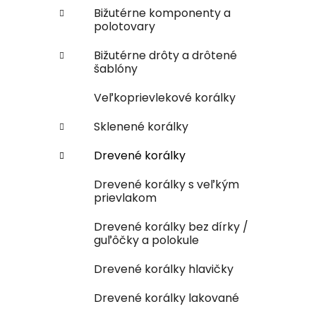
Bižutérne komponenty a
polotovary
Bižutérne drôty a drôtené
šablóny
Veľkoprievlekové korálky
Sklenené korálky
Drevené korálky
Drevené korálky s veľkým
prievlakom
Drevené korálky bez dírky /
guľôčky a polokule
Drevené korálky hlavičky
Drevené korálky lakované