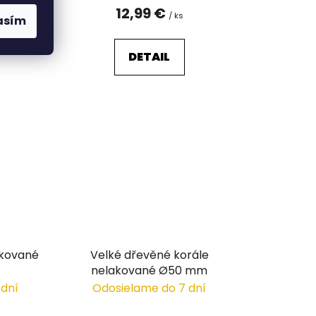
12,99 €
/ ks
asím
DETAIL
akované
Velké dřevěné korále
nelakované Ø50 mm
 dní
Odosielame do 7 dní