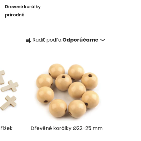
Drevené korálky
prírodné
R
Radiť podľa:
Odporúčame
a
d
e
n
i
e
p
r
o
d
u
řížek
Dřevěné korálky Ø22-25 mm
k