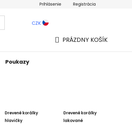
Prihlásenie
Registrácia
ernostné zľavy
Blog
CZK
PRÁZDNY KOŠÍK
NÁKUPNÝ
KOŠÍK
Poukazy
Drevené korálky
Drevené korálky
hlavičky
lakované