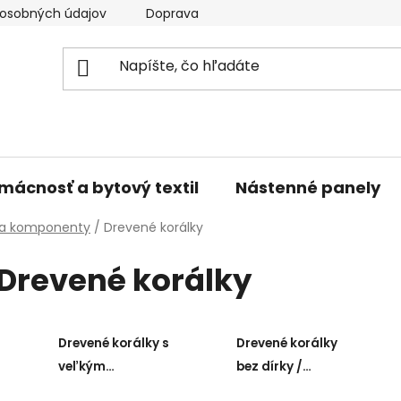
osobných údajov
Doprava a platba
Kontakty
V
mácnosť a bytový textil
Nástenné panely
 a komponenty
/
Drevené korálky
Drevené korálky
Drevené korálky s
Drevené korálky
veľkým
bez dírky /
prievlakom
guľôčky a