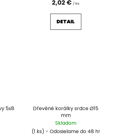
2,02 €
/ ks
DETAIL
vy 5x8
Dřevěné korálky srdce Ø15
mm
Skladom
(1 ks)