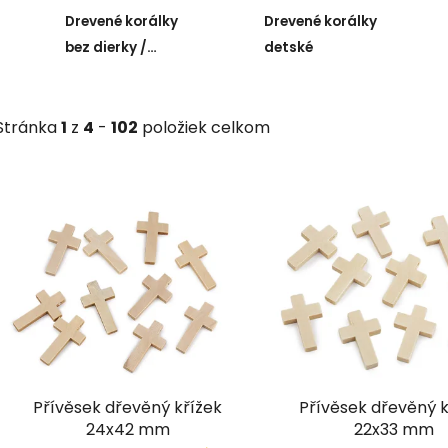
polokule
Drevené korálky
Drevené korálky
bez dierky /
detské
guľôčky a polgule
Stránka
1
z
4
-
102
položiek celkom
V
ý
p
i
s
p
r
o
d
Přívěsek dřevěný křížek
Přívěsek dřevěný k
u
24x42 mm
22x33 mm
k