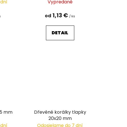
t
 dní
Vypredané
o
v
1,13 €
od
s
/ ks
DETAIL
25 mm
Dřevěné korálky tlapky
20x20 mm
 dní
Odosielame do 7 dní