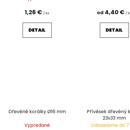
1,26 €
4,40 €
od
/ ks
/ 
DETAIL
DETAIL
Dřevěné korálky Ø16 mm
Přívěsek dřevěný k
23x33 mm
Vypredané
Odosielame do 7