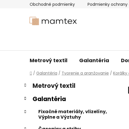
Prejsť
Obchodné podmienky
Podmienky ochrany 
na
obsah
Metrový textil
Galantéria
Do
Domov
/
Galantéria
/
Tvorenie a aranžovanie
/
Korálky
B
K
Preskočiť
Metrový textil
a
kategórie
o
t
č
Galantéria
e
n
g
ý
Fixačné materiály, vlizelíny,
ó
Výplne a Výztuhy
p
r
i
a
Časopisy a strihy