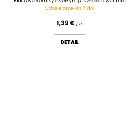
Plastové korálky s velkým průvlekem Ø14 mm
Odosielame do 7 dní
1,39 €
/ ks
DETAIL