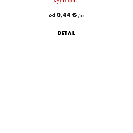
Vypredané
0,44 €
od
/ ks
DETAIL