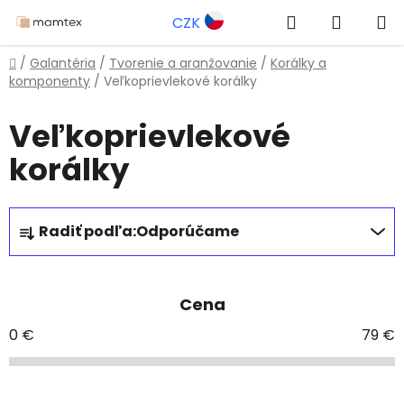
Prejsť
Hľadať
NÁKUP
CZK
na
obsah
KOŠÍK
Domov
/
Galantéria
/
Tvorenie a aranžovanie
/
Korálky a
komponenty
/
Veľkoprievlekové korálky
Veľkoprievlekové
korálky
R
Radiť podľa:
Odporúčame
a
d
e
Cena
n
i
0
€
79
€
e
p