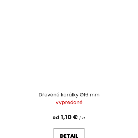
Dřevěné korálky Ø16 mm
Vypredané
1,10 €
od
/ ks
DETAIL