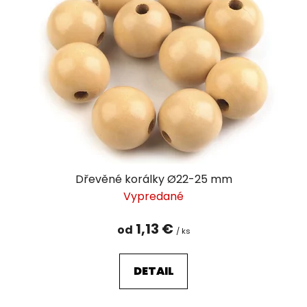
i
s
p
r
o
d
u
k
t
o
v
Dřevěné korálky Ø22-25 mm
Vypredané
1,13 €
od
/ ks
DETAIL