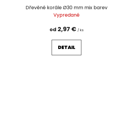
Dřevěné korále Ø30 mm mix barev
Vypredané
2,97 €
od
/ ks
DETAIL