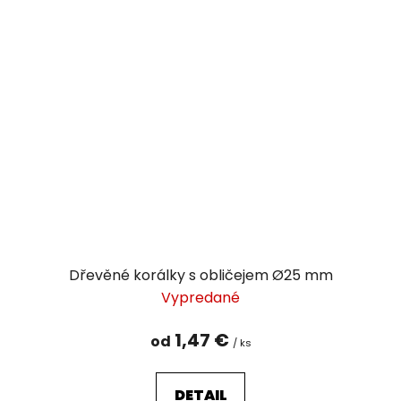
Dřevěné korálky s obličejem Ø25 mm
Vypredané
1,47 €
od
/ ks
DETAIL