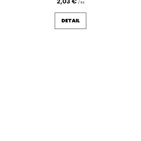
2,03 €
/ ks
DETAIL