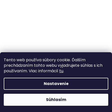
Tento web používa súbory cookie. Ďalším
prechádzaním tohto webu vyjadrujete súhlas s ich
používaním. Viac informácií
tu
.
Nastavenie
Plastové korálky s AB efektem Ø20 mm
Skladom
(1 ks)
Súhlasím
3,57 €
/ ks