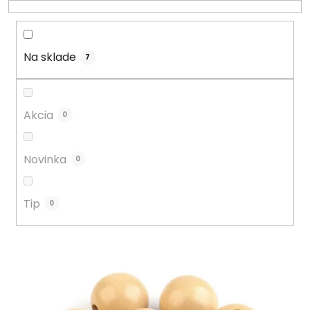
r
o
d
u
Na sklade
7
k
t
o
Akcia
0
v
Novinka
0
Tip
0
V
ý
p