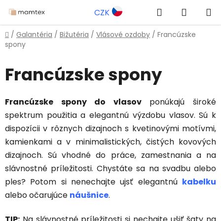
Prejsť
Hľadať
NÁKUP
CZK
na
obsah
KOŠÍK
Domov
/
Galantéria
/
Bižutéria
/
Vlásové ozdoby
/
Francúzske
spony
Francúzske spony
Francúzske spony do vlasov
ponúkajú široké
spektrum použitia a elegantnú výzdobu vlasov. Sú k
dispozícii v rôznych dizajnoch s kvetinovými motívmi,
kamienkami a v minimalistických, čistých kovových
dizajnoch. Sú vhodné do práce, zamestnania a na
slávnostné príležitosti. Chystáte sa na svadbu alebo
ples? Potom si nenechajte ujsť elegantnú
kabelku
alebo očarujúce
náušnice
.
TIP:
Na slávnostné príležitosti si nechajte ušiť šaty na