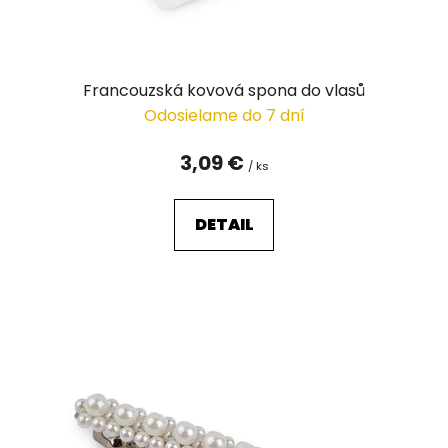
k
t
o
v
Francouzská kovová spona do vlasů
Odosielame do 7 dní
3,09 €
/ ks
DETAIL