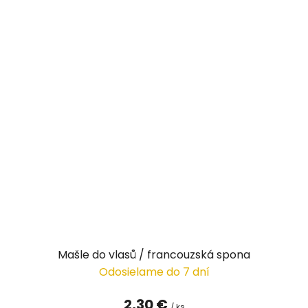
Mašle do vlasů / francouzská spona
Odosielame do 7 dní
2,30 €
/ ks