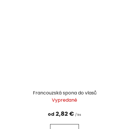
Francouzská spona do vlasů
Vypredané
2,82 €
od
/ ks