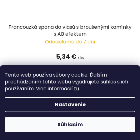
Francouzká spona do vlasů s broušenými kamínky
s AB efektem
Odosielame do 7 dní
5,34 €
/ ks
Tento web používa súbory cookie. Ďalším
DETAIL
prechádzaním tohto webu vyjadrujete súhlas s ich
používaním. Viac informácií
tu
.
Nastavenie
23
položiek celkom
O
v
Súhlasím
l
Doprava zdarma
á
pri objednávke nad 115 €