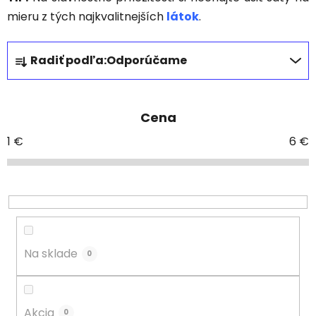
mieru z tých najkvalitnejších
látok
.
R
Radiť podľa:
Odporúčame
a
d
e
Cena
n
i
1
€
6
€
e
p
r
o
d
u
Na sklade
0
k
t
o
Akcia
0