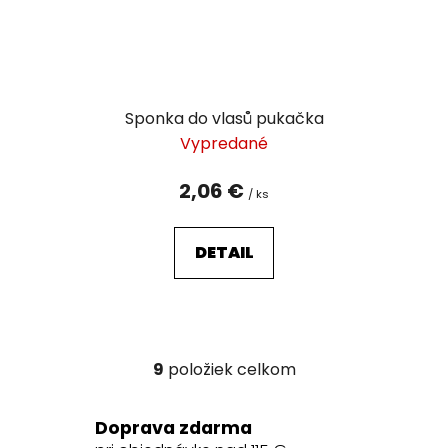
Sponka do vlasů pukačka
Vypredané
2,06 €
/ ks
DETAIL
9
položiek celkom
O
v
l
Doprava zdarma
á