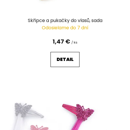
t
o
v
Skřipce a pukačky do vlasů, sada
Odosielame do 7 dní
1,47 €
/ ks
DETAIL