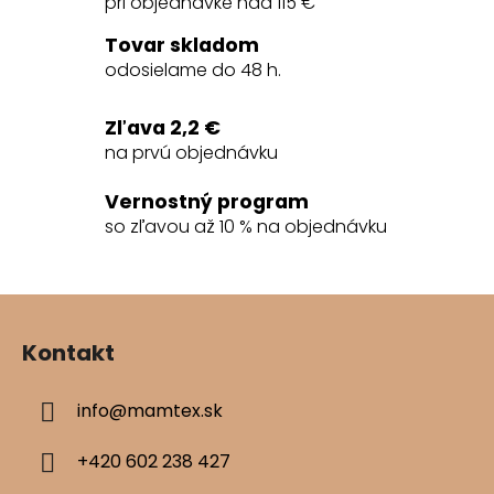
pri objednávke nad 115 €
d
a
Tovar skladom
c
odosielame do 48 h.
i
e
Zľava 2,2 €
p
na prvú objednávku
r
v
Vernostný program
k
so zľavou až 10 % na objednávku
y
v
ý
Z
p
á
i
Kontakt
s
p
u
ä
info
@
mamtex.sk
t
i
+420 602 238 427
e