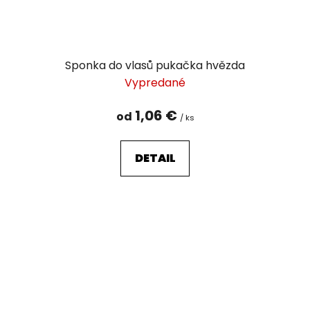
Sponka do vlasů pukačka hvězda
Vypredané
1,06 €
od
/ ks
DETAIL