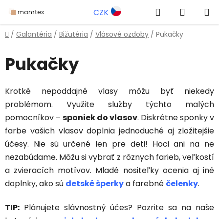
Prejsť
Hľadať
NÁKUP
CZK
na
obsah
KOŠÍK
Domov
/
Galantéria
/
Bižutéria
/
Vlásové ozdoby
/
Pukačky
Pukačky
Krotké nepoddajné vlasy môžu byť niekedy
problémom. Využite služby týchto malých
pomocníkov –
sponiek do vlasov
. Diskrétne sponky v
farbe vašich vlasov doplnia jednoduché aj zložitejšie
účesy. Nie sú určené len pre deti! Hoci ani na ne
nezabúdame. Môžu si vybrať z rôznych farieb, veľkostí
a zvieracích motívov. Mladé nositeľky ocenia aj iné
doplnky, ako sú
detské šperky
a farebné
čelenky
.
TIP:
Plánujete slávnostný účes? Pozrite sa na naše