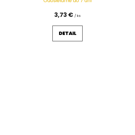
Odosielame do 7 dní
3,73 €
/ ks
DETAIL