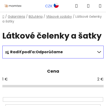
Prejsť
Hľadať
NÁKUP
CZK
na
obsah
KOŠÍK
Domov
/
Galantéria
/
Bižutéria
/
Vlásové ozdoby
/
Látkové čelenky
a šatky
Látkové čelenky a šatky
R
Radiť podľa:
Odporúčame
a
d
e
Cena
n
i
1
€
2
€
e
p
r
o