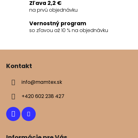
e
Zľava 2,2 €
p
na prvú objednávku
r
v
Vernostný program
k
so zľavou až 10 % na objednávku
y
v
ý
Z
p
á
i
Kontakt
s
p
u
ä
info
@
mamtex.sk
t
i
+420 602 238 427
e
Informácie pre Vás