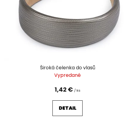
p
r
o
d
u
k
t
o
v
Široká čelenka do vlasů
Vypredané
1,42 €
/ ks
DETAIL