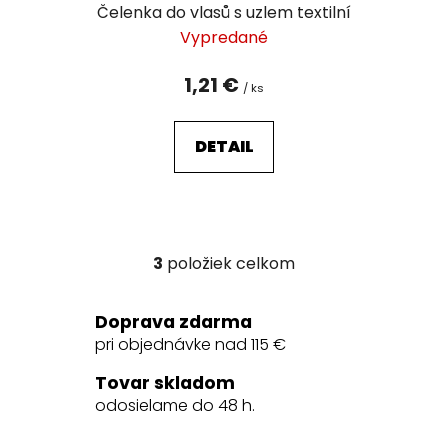
Čelenka do vlasů s uzlem textilní
Vypredané
1,21 €
/ ks
DETAIL
3
položiek celkom
O
v
l
Doprava zdarma
á
pri objednávke nad 115 €
d
a
Tovar skladom
c
odosielame do 48 h.
i