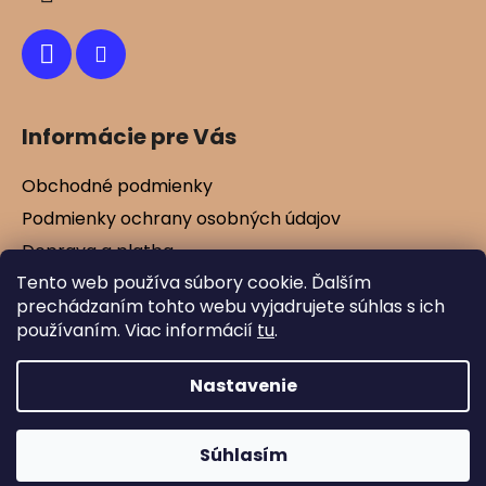
e
Informácie pre Vás
Obchodné podmienky
Podmienky ochrany osobných údajov
Doprava a platba
Tento web používa súbory cookie. Ďalším
Kontakty
prechádzaním tohto webu vyjadrujete súhlas s ich
Vernostné zľavy
používaním. Viac informácií
tu
.
Blog
Nastavenie
Vytvoril Shoptet
Súhlasím
Copyright 2026
Mamtex.sk
. Všetky práva
vyhradené.