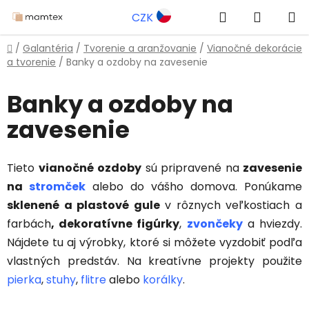
Prejsť
Hľadať
NÁKUP
CZK
na
obsah
KOŠÍK
Domov
/
Galantéria
/
Tvorenie a aranžovanie
/
Vianočné dekorácie
a tvorenie
/
Banky a ozdoby na zavesenie
Banky a ozdoby na
zavesenie
Tieto
vianočné ozdoby
sú pripravené na
zavesenie
na
stromček
alebo do vášho domova. Ponúkame
sklenené a plastové gule
v rôznych veľkostiach a
farbách
, dekoratívne figúrky
,
zvončeky
a hviezdy.
Nájdete tu aj výrobky, ktoré si môžete vyzdobiť podľa
vlastných predstáv. Na kreatívne projekty použite
pierka
,
stuhy
,
flitre
alebo
korálky
.