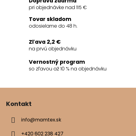
Doprava zdarma
pri objednávke nad 115 €
Tovar skladom
odosielame do 48 h.
Zľava 2,2 €
na prvú objednávku
Vernostný program
so zľavou až 10 % na objednávku
Z
á
Kontakt
p
ä
info
@
mamtex.sk
t
i
+420 602 238 427