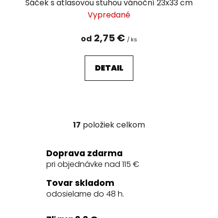
Sáček s atlasovou stuhou vánoční 23x33 cm
Vypredané
2,75 €
od
/ ks
DETAIL
17
položiek celkom
O
v
l
Doprava zdarma
á
pri objednávke nad 115 €
d
a
Tovar skladom
c
odosielame do 48 h.
i
e