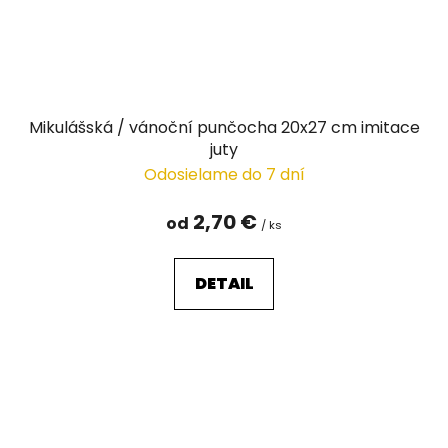
Mikulášská / vánoční punčocha 20x27 cm imitace
juty
Odosielame do 7 dní
2,70 €
od
/ ks
DETAIL