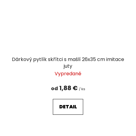
Dárkový pytlík skřítci s mašlí 26x35 cm imitace
juty
Vypredané
1,88 €
od
/ ks
DETAIL