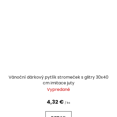
Vánoční dárkový pytlík stromeček s glitry 30x40
cm imitace juty
Vypredané
4,32 €
/ ks