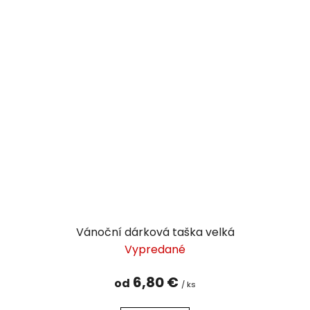
Vánoční dárková taška velká
Vypredané
6,80 €
od
/ ks