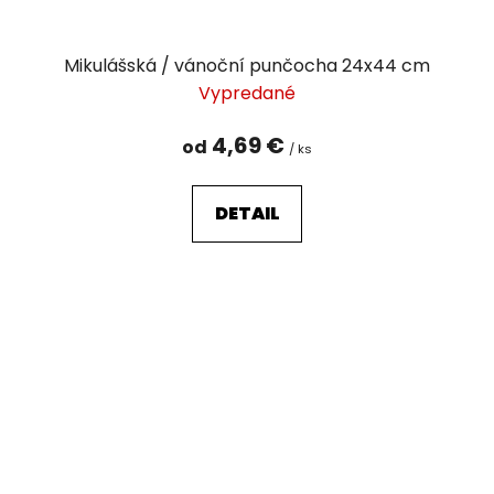
Mikulášská / vánoční punčocha 24x44 cm
Vypredané
4,69 €
od
/ ks
DETAIL