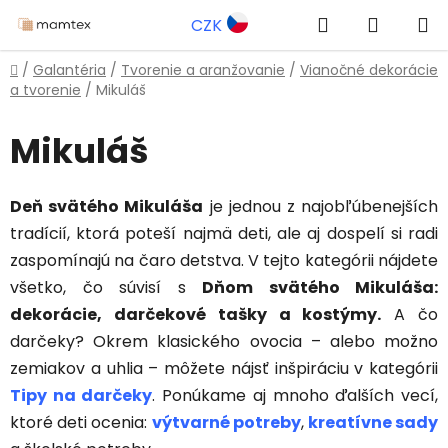
Prejsť
Hľadať
NÁKUP
CZK
na
obsah
KOŠÍK
Domov
/
Galantéria
/
Tvorenie a aranžovanie
/
Vianočné dekorácie
a tvorenie
/
Mikuláš
Mikuláš
Deň svätého Mikuláša
je jednou z najobľúbenejších
tradícií, ktorá poteší najmä deti, ale aj dospelí si radi
zaspomínajú na čaro detstva. V tejto kategórii nájdete
všetko, čo súvisí s
Dňom svätého Mikuláša:
dekorácie, darčekové tašky a kostýmy.
A čo
darčeky? Okrem klasického ovocia – alebo možno
zemiakov a uhlia – môžete nájsť inšpiráciu v kategórii
Tipy na darčeky
. Ponúkame aj mnoho ďalších vecí,
ktoré deti ocenia:
výtvarné potreby
,
kreatívne sady