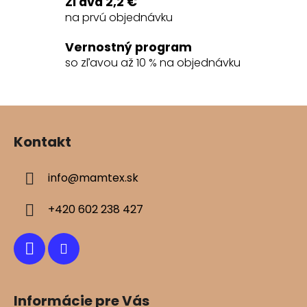
Zľava 2,2 €
p
na prvú objednávku
r
v
Vernostný program
k
so zľavou až 10 % na objednávku
y
v
ý
Z
p
á
i
Kontakt
s
p
u
ä
info
@
mamtex.sk
t
i
+420 602 238 427
e
Informácie pre Vás