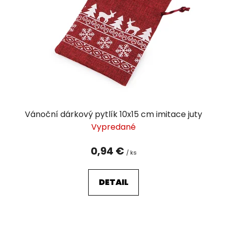
p
r
o
d
u
k
t
o
v
Vánoční dárkový pytlík 10x15 cm imitace juty
Vypredané
0,94 €
/ ks
DETAIL