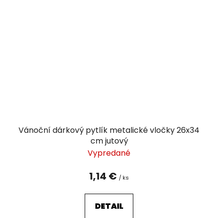
Vánoční dárkový pytlík metalické vločky 26x34
cm jutový
Vypredané
1,14 €
/ ks
DETAIL