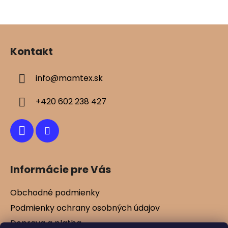
Z
á
Kontakt
p
ä
info
@
mamtex.sk
t
i
+420 602 238 427
e
Informácie pre Vás
Obchodné podmienky
Podmienky ochrany osobných údajov
Doprava a platba