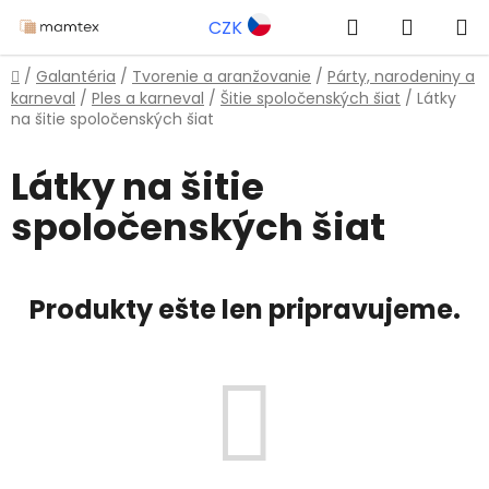
Prejsť
Hľadať
NÁKUP
CZK
na
obsah
KOŠÍK
Domov
/
Galantéria
/
Tvorenie a aranžovanie
/
Párty, narodeniny a
karneval
/
Ples a karneval
/
Šitie spoločenských šiat
/
Látky
na šitie spoločenských šiat
Látky na šitie
spoločenských šiat
Produkty ešte len pripravujeme.