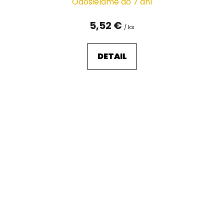
Odosielame do 7 dní
5,52 €
/ ks
DETAIL