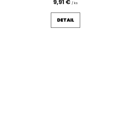
9,91 €
/ ks
DETAIL