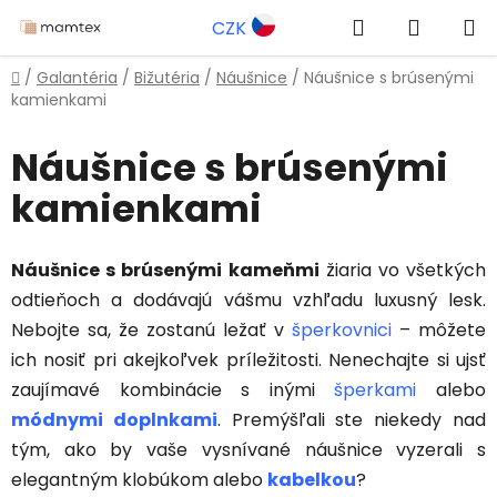
Prejsť
Hľadať
NÁKUP
CZK
na
obsah
KOŠÍK
Domov
/
Galantéria
/
Bižutéria
/
Náušnice
/
Náušnice s brúsenými
kamienkami
Náušnice s brúsenými
kamienkami
Náušnice s brúsenými kameňmi
žiaria vo všetkých
odtieňoch a dodávajú vášmu vzhľadu luxusný lesk.
Nebojte sa, že zostanú ležať v
šperkovnici
– môžete
ich nosiť pri akejkoľvek príležitosti. Nenechajte si ujsť
zaujímavé kombinácie s inými
šperkami
alebo
módnymi doplnkami
. Premýšľali ste niekedy nad
tým, ako by vaše vysnívané náušnice vyzerali s
elegantným klobúkom alebo
kabelkou
?