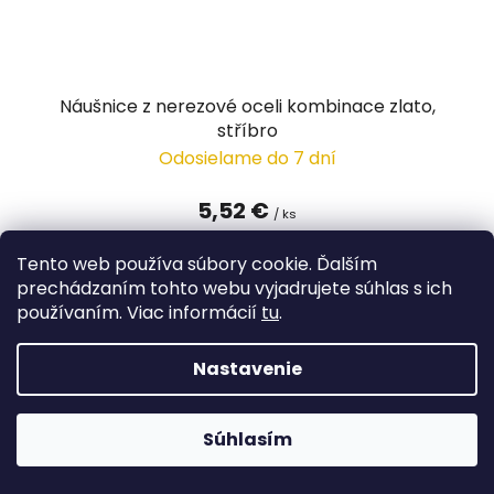
Náušnice z nerezové oceli kombinace zlato,
stříbro
Odosielame do 7 dní
5,52 €
/ ks
Tento web používa súbory cookie. Ďalším
DETAIL
prechádzaním tohto webu vyjadrujete súhlas s ich
používaním. Viac informácií
tu
.
Nastavenie
Súhlasím