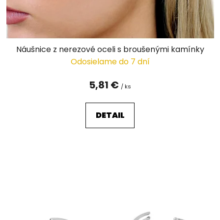
k
t
o
v
Náušnice z nerezové oceli s broušenými kamínky
Odosielame do 7 dní
5,81 €
/ ks
DETAIL