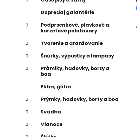
e
n
Dopredaj galantérie
e
l
Podprsenkové, plavkové a
korzetové polotovary
Tvorenie a aranžovanie
Šnúrky, výpustky a lampasy
Prámiky, hadovky, borty a
boa
Flitre, glitre
Prýmky, hadovky, borty a boa
Svadba
Vianoce
Štítky