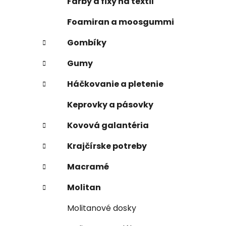
Farby a fixy na textil
Foamiran a moosgummi
Gombíky
Gumy
Háčkovanie a pletenie
Keprovky a pásovky
Kovová galantéria
Krajčírske potreby
Macramé
Molitan
Molitanové dosky