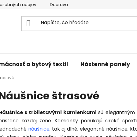
osobných údajov
Doprava a platba
Kontakty
V
mácnosť a bytový textil
Nástenné panely
trasové
Náušnice štrasové
Náušnice s trblietavými kamienkami
sú elegantným
pristane každej žene. Kamienky ponúkajú široké spekt
jednoduché
náušnice
, tak aj dlhé, elegantné náušnice, kt