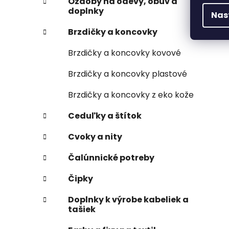
Ozdoby na odevy, obuv a
doplnky
Nas
Brzdičky a koncovky
Brzdičky a koncovky kovové
Brzdičky a koncovky plastové
Brzdičky a koncovky z eko kože
Ceduľky a štítok
Cvoky a nity
Čalúnnické potreby
Čipky
Doplnky k výrobe kabeliek a
tašiek