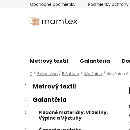
Prejsť
Obchodné podmienky
Podmienky ochrany 
na
obsah
Metrový textil
Galantéria
Do
Domov
/
Galantéria
/
Bižutéria
/
Náušnice
/
Náušnice š
B
K
Preskočiť
Metrový textil
a
kategórie
o
t
č
Galantéria
e
n
g
ý
Fixačné materiály, vlizelíny,
ó
Výplne a Výztuhy
p
r
i
a
Časopisy a strihy