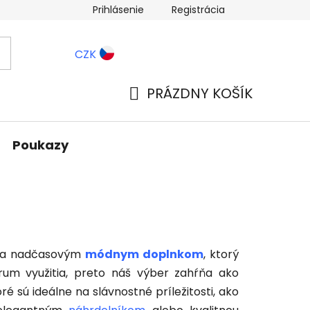
Prihlásenie
Registrácia
ernostné zľavy
Blog
CZK
PRÁZDNY KOŠÍK
NÁKUPNÝ
KOŠÍK
Poukazy
 a nadčasovým
módnym doplnkom
, ktorý
rum využitia, preto náš výber zahŕňa ako
oré sú ideálne na slávnostné príležitosti, ako