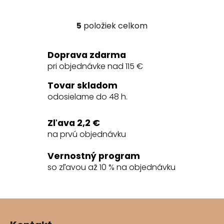
5
položiek celkom
O
v
l
Doprava zdarma
á
pri objednávke nad 115 €
d
a
Tovar skladom
c
odosielame do 48 h.
i
e
Zľava 2,2 €
p
na prvú objednávku
r
v
Vernostný program
k
so zľavou až 10 % na objednávku
y
v
ý
Z
p
á
i