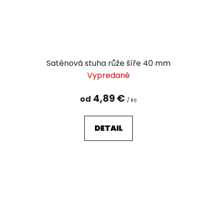
Saténová stuha růže šíře 40 mm
Vypredané
4,89 €
od
/ ks
DETAIL