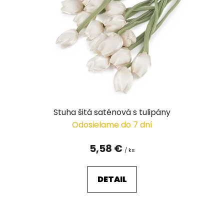
p
r
o
d
u
k
t
o
v
Stuha šitá saténová s tulipány
Odosielame do 7 dní
5,58 €
/ ks
DETAIL