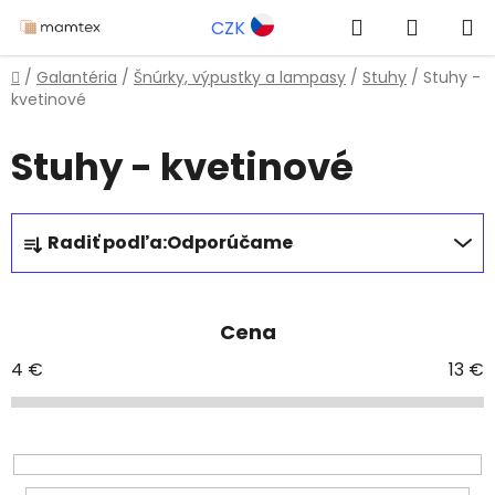
Prejsť
Hľadať
NÁKUP
CZK
na
obsah
KOŠÍK
Domov
/
Galantéria
/
Šnúrky, výpustky a lampasy
/
Stuhy
/
Stuhy -
kvetinové
Stuhy - kvetinové
R
Radiť podľa:
Odporúčame
a
d
e
Cena
n
i
4
€
13
€
e
p
r
o