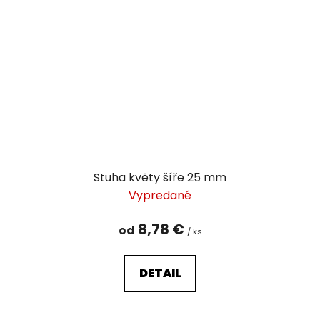
Stuha květy šíře 25 mm
Vypredané
8,78 €
od
/ ks
DETAIL