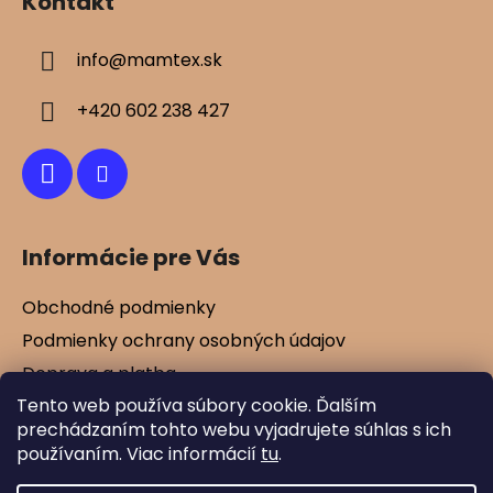
Kontakt
s
p
u
ä
info
@
mamtex.sk
t
i
+420 602 238 427
e
Informácie pre Vás
Obchodné podmienky
Podmienky ochrany osobných údajov
Doprava a platba
Tento web používa súbory cookie. Ďalším
Kontakty
prechádzaním tohto webu vyjadrujete súhlas s ich
Vernostné zľavy
používaním. Viac informácií
tu
.
Blog