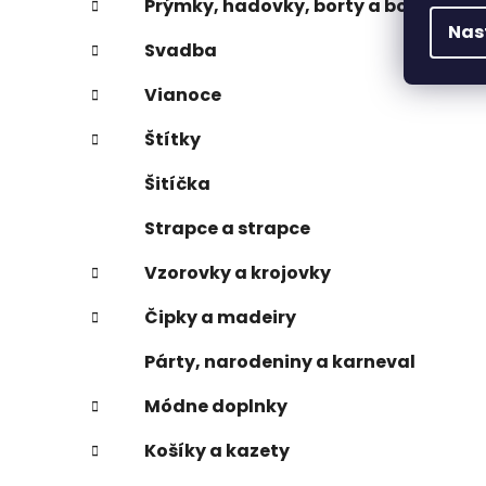
Prýmky, hadovky, borty a boa
Nas
Svadba
Vianoce
Štítky
Šitíčka
Strapce a strapce
Vzorovky a krojovky
Čipky a madeiry
Párty, narodeniny a karneval
Módne doplnky
Košíky a kazety