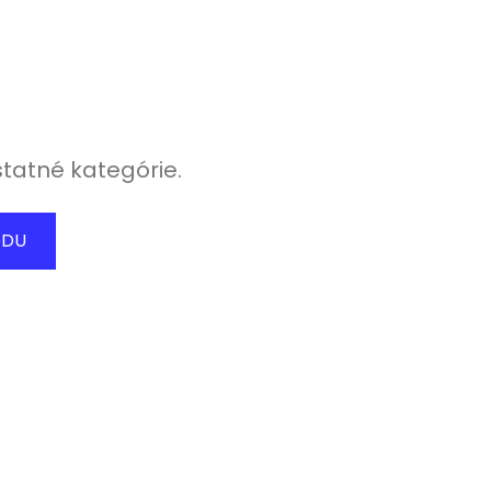
statné kategórie.
ODU