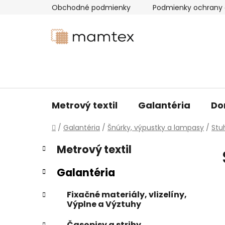
Prejsť
Obchodné podmienky
Podmienky ochrany 
na
obsah
Metrový textil
Galantéria
Do
Domov
/
Galantéria
/
Šnúrky, výpustky a lampasy
/
Stu
B
K
Preskočiť
Metrový textil
a
kategórie
o
t
č
Galantéria
e
n
g
ý
Fixačné materiály, vlizelíny,
ó
Výplne a Výztuhy
p
r
i
a
Časopisy a strihy