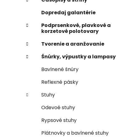
e
n
Dopredaj galantérie
e
l
Podprsenkové, plavkové a
korzetové polotovary
Tvorenie a aranžovanie
Šnúrky, výpustky a lampasy
Bavlnené šnúry
Reflexné pásky
Stuhy
Odevoé stuhy
Rypsové stuhy
Plátnovky a bavlnené stuhy