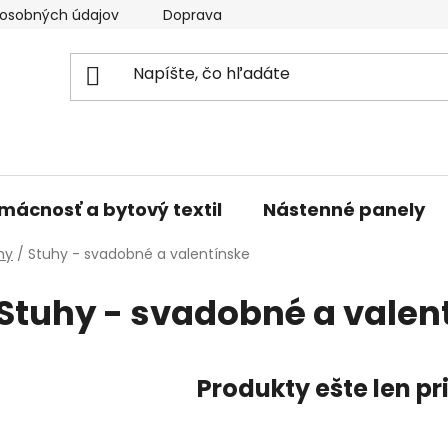
osobných údajov
Doprava a platba
Kontakty
V
mácnosť a bytový textil
Nástenné panely
hy
/
Stuhy - svadobné a valentínske
Stuhy - svadobné a valen
Produkty ešte len p