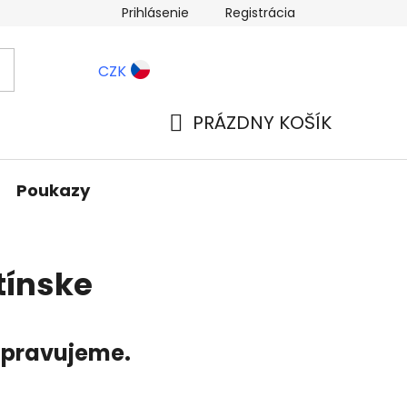
Prihlásenie
Registrácia
ernostné zľavy
Blog
CZK
PRÁZDNY KOŠÍK
NÁKUPNÝ
KOŠÍK
Poukazy
tínske
ripravujeme.