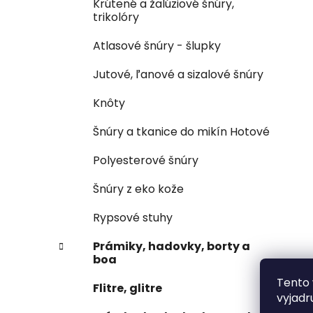
Krútené a žalúziové šnúry,
trikolóry
Atlasové šnúry - šlupky
Jutové, ľanové a sizalové šnúry
Knôty
Šnúry a tkanice do mikín Hotové
Polyesterové šnúry
Šnúry z eko kože
Rypsové stuhy
Prámiky, hadovky, borty a
boa
Tento 
Flitre, glitre
vyjadr