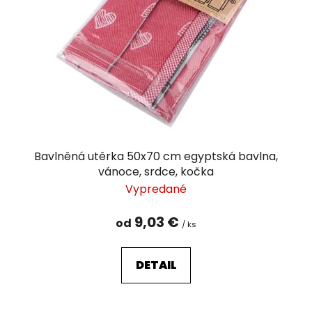
p
r
o
d
u
k
t
o
v
Bavlněná utěrka 50x70 cm egyptská bavlna,
vánoce, srdce, kočka
Vypredané
9,03 €
od
/ ks
DETAIL