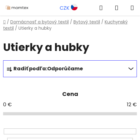
Prejsť
Hľadať
NÁKUP
CZK
na
obsah
KOŠÍK
Domov
/
Domácnosť a bytový textil
/
Bytový textil
/
Kuchynský
textil
/
Utierky a hubky
Utierky a hubky
R
Radiť podľa:
Odporúčame
a
d
e
Cena
n
i
0
€
12
€
e
p
r
o