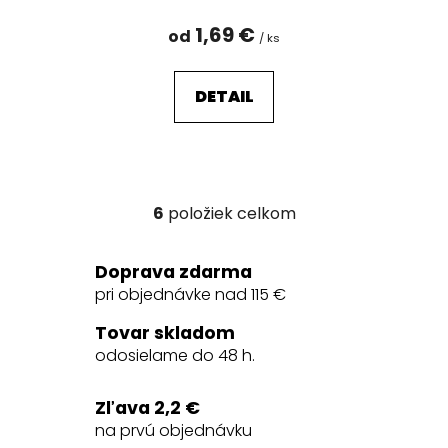
1,69 €
od
/ ks
DETAIL
6
položiek celkom
O
v
l
Doprava zdarma
á
pri objednávke nad 115 €
d
a
Tovar skladom
c
odosielame do 48 h.
i
e
Zľava 2,2 €
p
na prvú objednávku
r