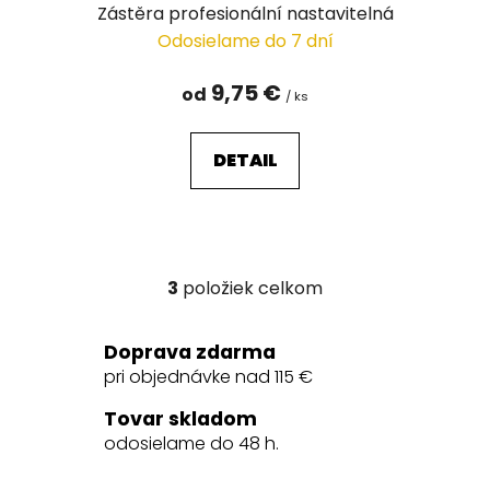
Zástěra profesionální nastavitelná
Odosielame do 7 dní
9,75 €
od
/ ks
DETAIL
3
položiek celkom
O
v
l
Doprava zdarma
á
pri objednávke nad 115 €
d
a
Tovar skladom
c
odosielame do 48 h.
i