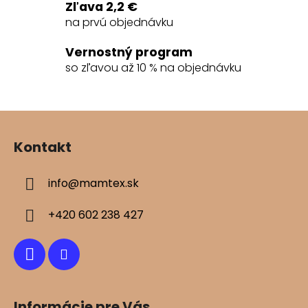
e
Zľava 2,2 €
p
na prvú objednávku
r
v
Vernostný program
k
so zľavou až 10 % na objednávku
y
v
ý
Z
p
á
i
Kontakt
s
p
u
ä
info
@
mamtex.sk
t
i
+420 602 238 427
e
Informácie pre Vás