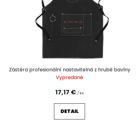
p
r
o
d
u
k
t
o
v
Zástěra profesionální nastavitelná z hrubé bavlny
Vypredané
17,17 €
/ ks
DETAIL