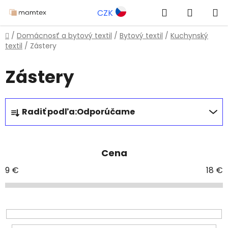
Prejsť
Hľadať
NÁKUP
CZK
na
obsah
KOŠÍK
Domov
/
Domácnosť a bytový textil
/
Bytový textil
/
Kuchynský
textil
/
Zástery
Zástery
R
Radiť podľa:
Odporúčame
a
d
e
Cena
n
i
9
€
18
€
e
p
r
o