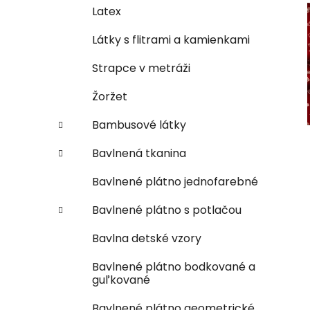
e
n
Latex
e
Látky s flitrami a kamienkami
l
Strapce v metráži
Žoržet
Bambusové látky
Bavlnená tkanina
Bavlnené plátno jednofarebné
Bavlnené plátno s potlačou
Bavlna detské vzory
Bavlnené plátno bodkované a
guľkované
Bavlnené plátno geometrické