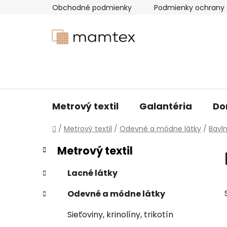
Prejsť
Obchodné podmienky
Podmienky ochrany 
na
obsah
Metrový textil
Galantéria
Do
Domov
/
Metrový textil
/
Odevné a módne látky
/
Bavl
B
K
Preskočiť
Metrový textil
a
kategórie
o
t
č
Lacné látky
e
n
g
Odevné a módne látky
ý
ó
p
r
Sieťoviny, krinolíny, trikotín
i
a