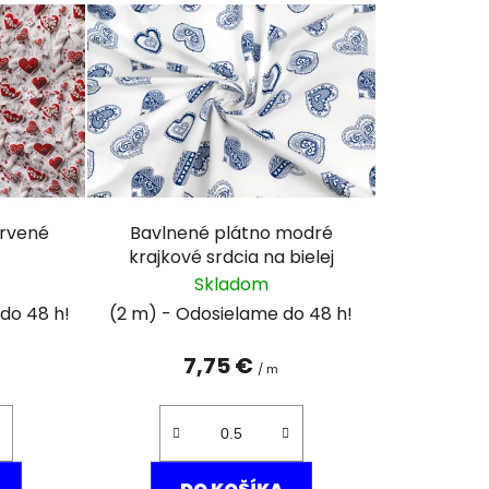
n
i
e
p
r
o
d
u
ervené
Bavlnené plátno modré
k
y
krajkové srdcia na bielej
t
Skladom
o
(2 m)
v
7,75 €
/ m