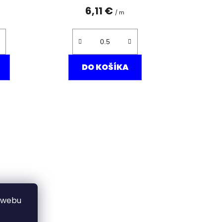
6,11 €
/ m
DO KOŠÍKA
 webu