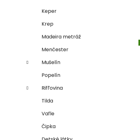
Keper
Krep
Madeira metráž
Menčester
Mušelín
Popelín
Rifľovina
Tilda
Vafle
Čipka
Detské látky