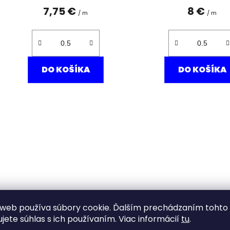
7,75 €
8 €
/ m
/ m
DO KOŠÍKA
DO KOŠÍKA
web používa súbory cookie. Ďalším prechádzaním tohto
Bavlněné plátno červená
ujete súhlas s ich používaním. Viac informácií
tu
.
krajková srdce na bílé