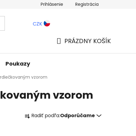
Prihlásenie
Registrácia
ernostné zľavy
Blog
CZK
PRÁZDNY KOŠÍK
NÁKUPNÝ
KOŠÍK
Poukazy
 srdiečkovaným vzorom
ečkovaným vzorom
R
Radiť podľa:
Odporúčame
a
d
e