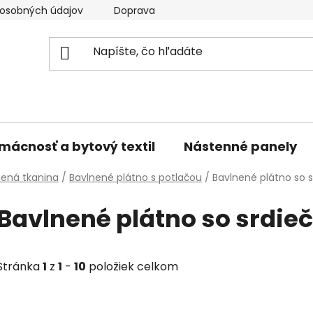
osobných údajov
Doprava a platba
Kontakty
V
mácnosť a bytový textil
Nástenné panely
nená tkanina
/
Bavlnené plátno s potlačou
/
Bavlnené plátno so
Bavlnené plátno so srdi
Stránka
1
z
1
-
10
položiek celkom
V