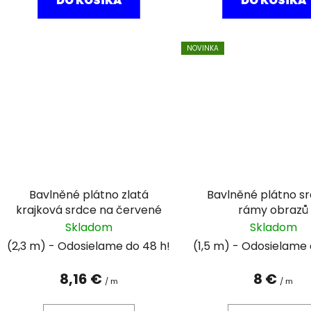
DO KOŠÍKA
DO KOŠÍKA
NOVINKA
Bavlněné plátno zlatá
Bavlněné plátno s
krajková srdce na červené
rámy obrazů
Skladom
Skladom
(2,3 m)
(1,5 m)
8,16 €
8 €
/ m
/ m