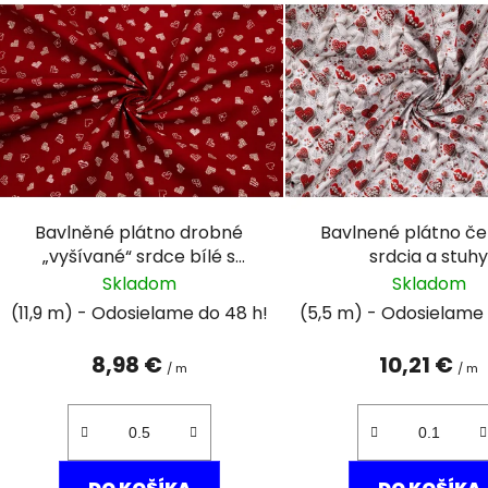
ý
p
i
s
p
r
o
d
Bavlněné plátno drobné
Bavlnené plátno č
u
„vyšívané“ srdce bílé s
srdcia a stuh
k
béžovou na červené
Skladom
Skladom
t
(11,9 m)
(5,5 m)
o
v
8,98 €
10,21 €
/ m
/ m