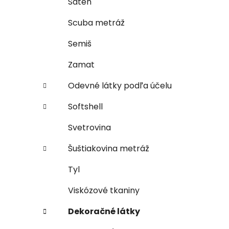
Satén
Scuba metráž
Semiš
Zamat
Odevné látky podľa účelu
Softshell
Svetrovina
Šuštiakovina metráž
Tyl
Viskózové tkaniny
Dekoračné látky