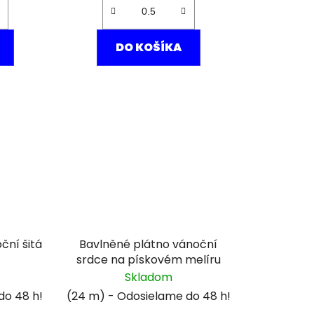
DO KOŠÍKA
ční šitá
Bavlněné plátno vánoční
srdce na pískovém melíru
Skladom
(24 m)