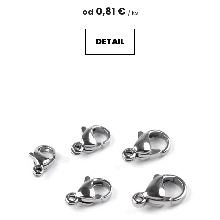
0,81 €
od
/ ks
DETAIL