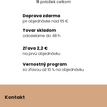
11
položiek celkom
O
v
l
Doprava zdarma
á
pri objednávke nad 115 €
d
a
Tovar skladom
c
odosielame do 48 h.
i
e
Zľava 2,2 €
p
na prvú objednávku
r
v
Vernostný program
k
so zľavou až 10 % na objednávku
y
v
ý
Z
p
á
i
Kontakt
s
p
u
ä