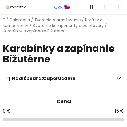
Prejsť
Hľadať
NÁKUP
CZK
na
obsah
KOŠÍK
Domov
/
Galantéria
/
Tvorenie a aranžovanie
/
Korálky a
komponenty
/
Bižutérne komponenty a polotovary
/
Karabínky a zapínanie Bižutérne
Karabínky a zapínanie
Bižutérne
R
Radiť podľa:
Odporúčame
a
d
e
Cena
n
i
0
€
16
€
e
p