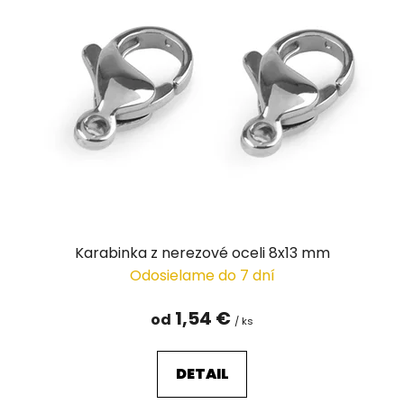
i
s
p
r
o
d
u
k
t
o
v
Karabinka z nerezové oceli 8x13 mm
Odosielame do 7 dní
1,54 €
od
/ ks
DETAIL