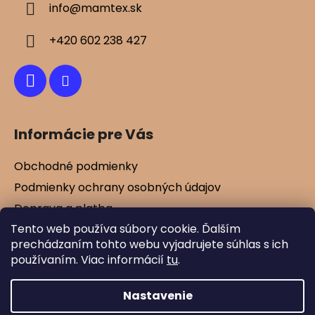
info
@
mamtex.sk
t
i
+420 602 238 427
e
Informácie pre Vás
Obchodné podmienky
Podmienky ochrany osobných údajov
Doprava a platba
Tento web používa súbory cookie. Ďalším
Kontakty
prechádzaním tohto webu vyjadrujete súhlas s ich
Vernostné zľavy
používaním. Viac informácií
tu
.
Blog
Nastavenie