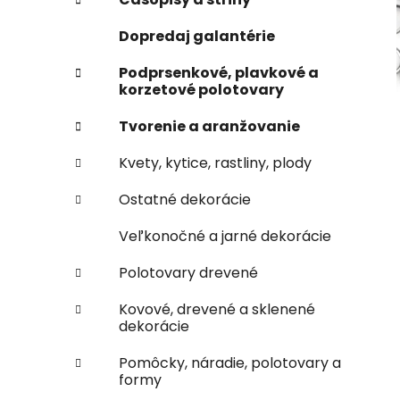
e
n
Dopredaj galantérie
e
l
Podprsenkové, plavkové a
korzetové polotovary
Tvorenie a aranžovanie
Kvety, kytice, rastliny, plody
Ostatné dekorácie
Veľkonočné a jarné dekorácie
Polotovary drevené
Kovové, drevené a sklenené
dekorácie
Pomôcky, náradie, polotovary a
formy