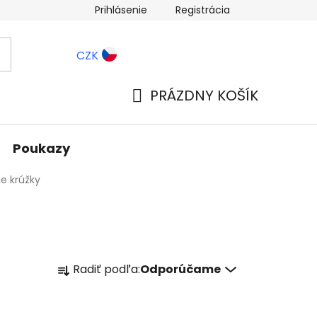
Prihlásenie
Registrácia
ernostné zľavy
Blog
CZK
PRÁZDNY KOŠÍK
NÁKUPNÝ
KOŠÍK
Poukazy
e krúžky
R
Radiť podľa:
Odporúčame
a
d
e