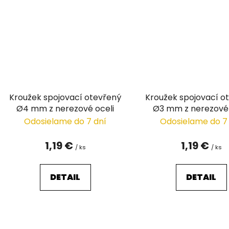
Kroužek spojovací otevřený
Kroužek spojovací o
Ø4 mm z nerezové oceli
Ø3 mm z nerezové 
Odosielame do 7 dní
Odosielame do 7
1,19 €
1,19 €
/ ks
/ ks
DETAIL
DETAIL