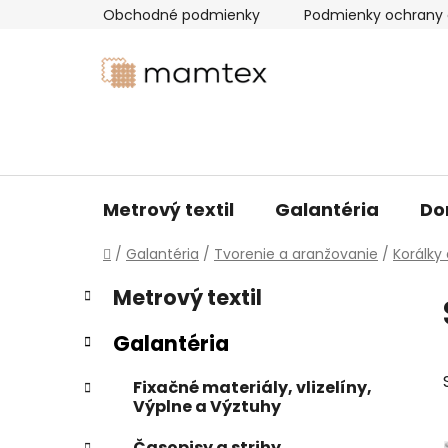
Prejsť
Obchodné podmienky
Podmienky ochrany 
na
obsah
Metrový textil
Galantéria
Do
Domov
/
Galantéria
/
Tvorenie a aranžovanie
/
Korálky
B
K
Preskočiť
Metrový textil
a
kategórie
o
t
č
Galantéria
e
n
g
ý
Fixačné materiály, vlizelíny,
ó
Výplne a Výztuhy
p
r
i
a
Časopisy a strihy