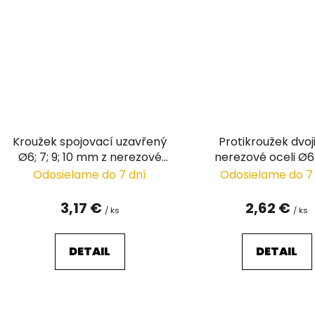
Kroužek spojovací uzavřený
Protikroužek dvoji
Ø6; 7; 9; 10 mm z nerezové
nerezové oceli Ø
oceli
Odosielame do 7 dní
Odosielame do 7
3,17 €
2,62 €
/ ks
/ ks
DETAIL
DETAIL