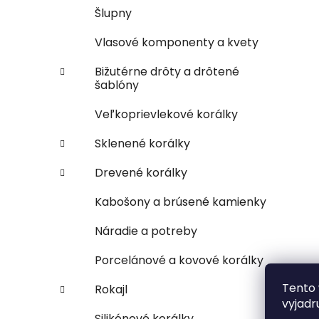
Šlupny
Vlasové komponenty a kvety
Bižutérne drôty a drôtené
šablóny
Veľkoprievlekové korálky
Sklenené korálky
Drevené korálky
Kabošony a brúsené kamienky
Náradie a potreby
Porcelánové a kovové korálky
Tento 
Rokajl
vyjadr
Silikónové korálky