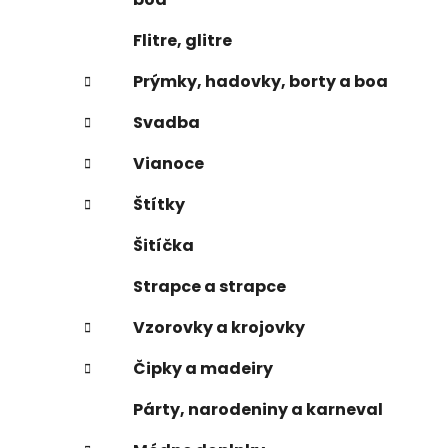
Flitre, glitre
Prýmky, hadovky, borty a boa
Svadba
Vianoce
Štítky
Šitíčka
Strapce a strapce
Vzorovky a krojovky
Čipky a madeiry
Párty, narodeniny a karneval