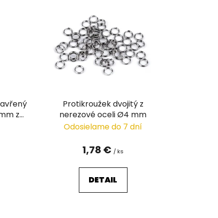
n
i
e
p
r
o
d
u
zavřený
Protikroužek dvojitý z
k
5 mm z
nerezové oceli Ø4 mm
t
i
Odosielame do 7 dní
o
v
1,78 €
/ ks
DETAIL