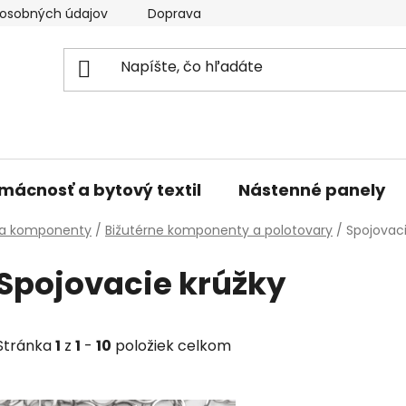
osobných údajov
Doprava a platba
Kontakty
V
mácnosť a bytový textil
Nástenné panely
 a komponenty
/
Bižutérne komponenty a polotovary
/
Spojovaci
Spojovacie krúžky
Stránka
1
z
1
-
10
položiek celkom
V