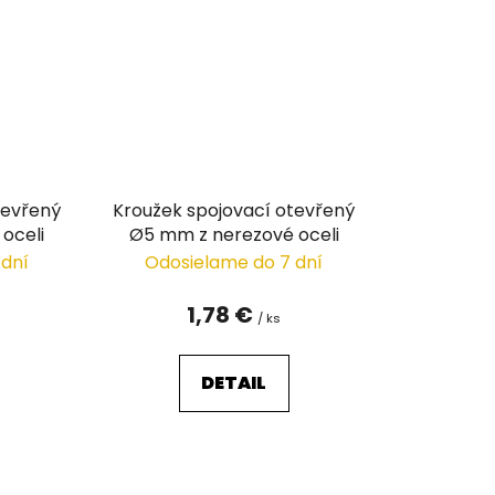
tevřený
Kroužek spojovací otevřený
oceli
Ø5 mm z nerezové oceli
 dní
Odosielame do 7 dní
1,78 €
/ ks
DETAIL