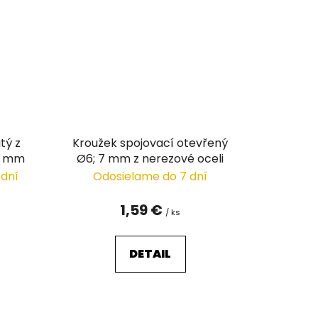
tý z
Kroužek spojovací otevřený
6 mm
Ø6; 7 mm z nerezové oceli
 dní
Odosielame do 7 dní
1,59 €
/ ks
DETAIL