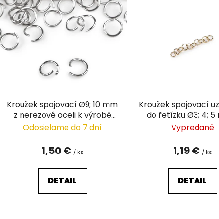
ý
p
i
s
p
r
o
d
Kroužek spojovací Ø9; 10 mm
Kroužek spojovací u
u
z nerezové oceli k výrobě
do řetízku Ø3; 4; 
k
klíčenek
nerezové ocel
Odosielame do 7 dní
Vypredané
t
o
1,50 €
1,19 €
/ ks
/ ks
v
DETAIL
DETAIL