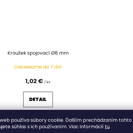
Kroužek spojovací Ø8 mm
Odosielame do 7 dní
1,02 €
/ ks
DETAIL
web používa súbory cookie. Ďalším prechádzaním tohto
O
ujete súhlas s ich používaním. Viac informácií
tu
.
v