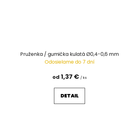
Pruženka / gumička kulatá Ø0,4-0,6 mm
Odosielame do 7 dní
1,37 €
od
/ ks
DETAIL