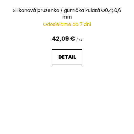
Silikonová pruženka / gumička kulatá Ø0,4; 0,6
mm
Odosielame do 7 dní
42,09 €
/ ks
DETAIL