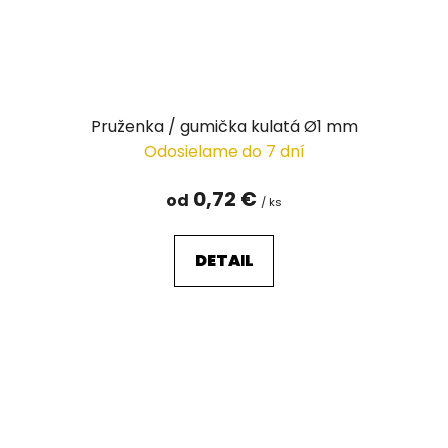
Pruženka / gumička kulatá Ø1 mm
Odosielame do 7 dní
0,72 €
od
/ ks
DETAIL