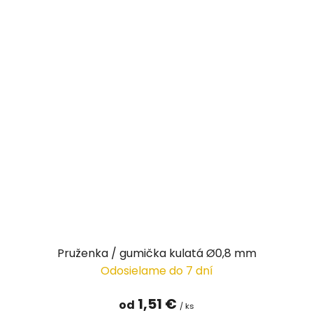
Pruženka / gumička kulatá Ø0,8 mm
Odosielame do 7 dní
1,51 €
od
/ ks