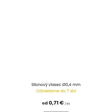
Silonový vlasec Ø0,4 mm
Odosielame do 7 dní
0,71 €
od
/ ks