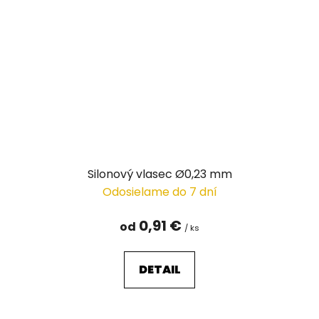
Silonový vlasec Ø0,23 mm
Odosielame do 7 dní
0,91 €
od
/ ks
DETAIL