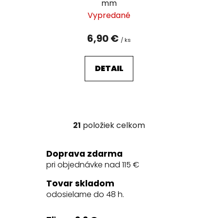
mm
Vypredané
6,90 €
/ ks
DETAIL
21
položiek celkom
O
v
l
Doprava zdarma
á
pri objednávke nad 115 €
d
a
Tovar skladom
c
odosielame do 48 h.
i
e