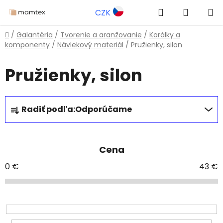
Prejsť
Hľadať
NÁKUP
CZK
na
obsah
KOŠÍK
Domov
/
Galantéria
/
Tvorenie a aranžovanie
/
Korálky a
komponenty
/
Návlekový materiál
/
Pružienky, silon
Pružienky, silon
R
Radiť podľa:
Odporúčame
a
d
e
Cena
n
i
0
€
43
€
e
p
r
o