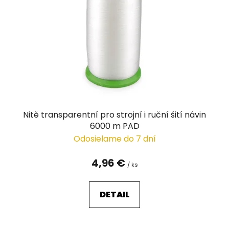
p
r
o
d
u
k
t
o
v
Nitě transparentní pro strojní i ruční šití návin
6000 m PAD
Odosielame do 7 dní
4,96 €
/ ks
DETAIL