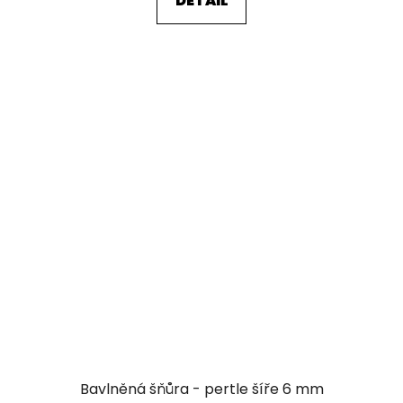
DETAIL
Bavlněná šňůra - pertle šíře 6 mm