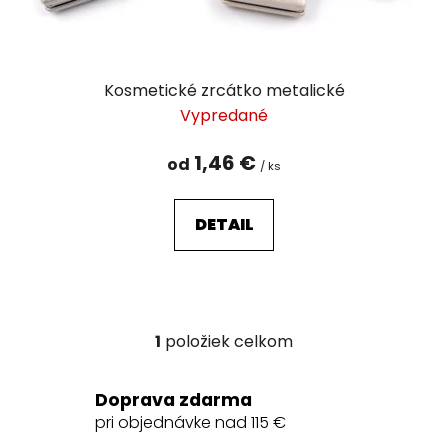
k
t
o
v
Kosmetické zrcátko metalické
Vypredané
1,46 €
od
/ ks
DETAIL
1
položiek celkom
O
v
l
Doprava zdarma
á
pri objednávke nad 115 €
d