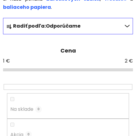
baliaceho papiera
.
R
Radiť podľa:
Odporúčame
a
d
e
Cena
n
i
1
€
2
€
e
p
r
o
d
u
Na sklade
0
k
t
o
Akcia
0