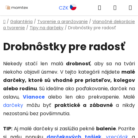
Prejsť
Hľadať
NÁKUP
CZK
na
obsah
KOŠÍK
Domov
/
Galantéria
/
Tvorenie a aranžovanie
/
Vianočné dekorácie
a tvorenie
/
Tipy na darčeky
/
Drobnôstky pre radosť
Drobnôstky pre radosť
Niekedy stačí len malá
drobnosť
, aby sa na tvári
niekoho objavil úsmev. V tejto kategórii nájdete
malé
darčeky, ktoré sú vhodné pre priateľov, kolegov
alebo rodinu
. Sú ideálne ako poďakovanie, darček na
oslavu,
Vianoce
alebo len ako prekvapenie. Malé
darčeky
môžu byť
praktické a zábavné
a nikdy
nezostanú bez povšimnutia.
TIP:
Aj malé darčeky si zaslúžia pekné
balenie
. Pozrite
si našu ponuku
darčekových tašiek
,
vrecúšok
a