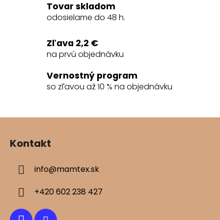
a
Tovar skladom
c
odosielame do 48 h.
i
e
Zľava 2,2 €
p
na prvú objednávku
r
v
Vernostný program
k
so zľavou až 10 % na objednávku
y
v
ý
Z
p
á
i
Kontakt
s
p
u
ä
info
@
mamtex.sk
t
i
+420 602 238 427
e