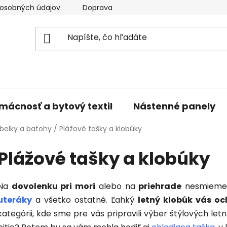
osobných údajov
Doprava a platba
Kontakty
V
mácnosť a bytový textil
Nástenné panely
belky a batohy
/
Plážové tašky a klobúky
Plážové tašky a klobúky
Na
dovolenku pri mori
alebo na
priehrade
nesmieme
uteráky
a všetko ostatné. Ľahký
letný klobúk vás o
kategórii, kde sme pre vás pripravili výber štýlových le