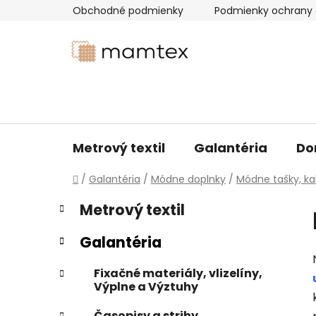
Prejsť
Obchodné podmienky
Podmienky ochrany 
na
obsah
Metrový textil
Galantéria
Do
Domov
/
Galantéria
/
Módne doplnky
/
Módne tašky, ka
B
K
Preskočiť
Metrový textil
a
kategórie
o
t
č
Galantéria
e
n
g
ý
Fixačné materiály, vlizelíny,
ó
Výplne a Výztuhy
p
r
i
a
Časopisy a strihy