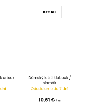
DETAIL
k unisex
Dámský letní klobouk /
slamák
 dní
Odosielame do 7 dní
10,61 €
/ ks