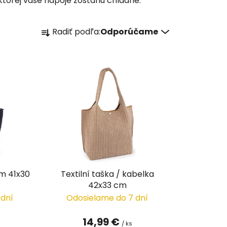
 ktorej vaše nápoje zostanú chladné.
R
Radiť podľa:
Odporúčame
a
d
e
n
i
e
p
r
o
d
u
em 41x30
Textilní taška / kabelka
k
42x33 cm
t
 dní
Odosielame do 7 dní
o
v
14,99 €
/ ks