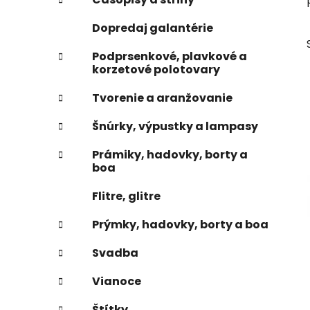
e
n
Dopredaj galantérie
e
l
Podprsenkové, plavkové a
korzetové polotovary
Tvorenie a aranžovanie
Šnúrky, výpustky a lampasy
Prámiky, hadovky, borty a
boa
Flitre, glitre
Prýmky, hadovky, borty a boa
Svadba
Vianoce
Štítky