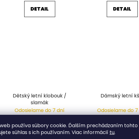
DETAIL
DETAIL
Dětský letní klobouk /
Dámský letní kš
slamák
Odosielame do 7 dní
Odosielame do 7
7,49 €
10,59 €
web používa súbory cookie. Ďalším prechádzaním tohto
/ ks
/ ks
ujete súhlas s ich používaním. Viac informácií
tu
.