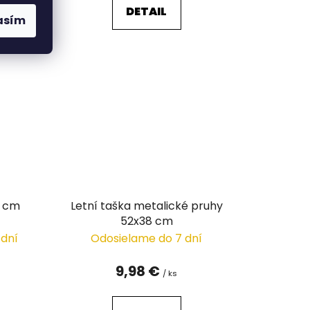
DETAIL
asím
7 cm
Letní taška metalické pruhy
52x38 cm
 dní
Odosielame do 7 dní
9,98 €
/ ks