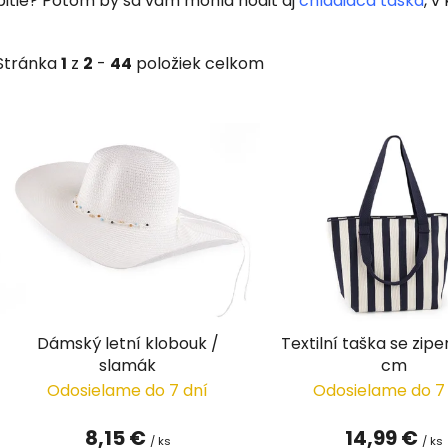
pitie? Potom by sa vám mohla hodiť aj
chladiaca taška
, v
Stránka
1
z
2
-
44
položiek celkom
V
ý
p
i
s
p
r
o
d
Dámský letní klobouk /
Textilní taška se zip
u
slamák
cm
k
Odosielame do 7 dní
Odosielame do 7
t
o
8,15 €
14,99 €
/ ks
/ ks