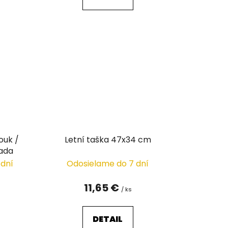
ouk /
Letní taška 47x34 cm
sada
 dní
Odosielame do 7 dní
11,65 €
/ ks
DETAIL