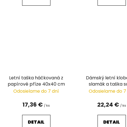
Letní taška háčkovaná z
Dámský letní klob
papírové příze 40x40 cm
slamák a taška 
Odosielame do 7 dní
Odosielame do 7
17,36 €
22,24 €
/ ks
/ ks
DETAIL
DETAIL