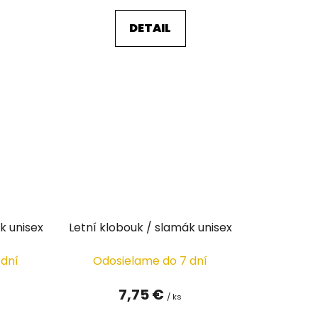
DETAIL
k unisex
Letní klobouk / slamák unisex
 dní
Odosielame do 7 dní
7,75 €
/ ks