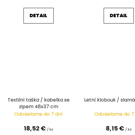
v
DETAIL
DETAIL
Textilní taška / kabelka se
Letní klobouk / slamá
zipem 48x37 cm
Odosielame do 7 dní
Odosielame do 7
18,52 €
8,15 €
/ ks
/ ks