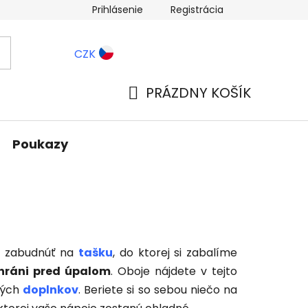
Prihlásenie
Registrácia
ernostné zľavy
Blog
CZK
PRÁZDNY KOŠÍK
NÁKUPNÝ
KOŠÍK
Poukazy
 zabudnúť na
tašku
, do ktorej si zabalíme
chráni pred úpalom
. Oboje nájdete v tejto
tných
doplnkov
. Beriete si so sebou niečo na