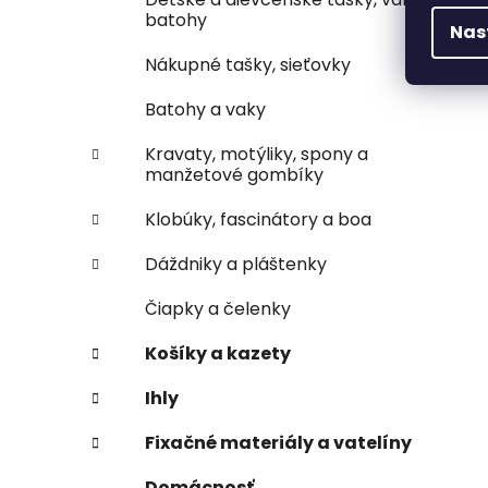
batohy
Nas
Nákupné tašky, sieťovky
Batohy a vaky
Kravaty, motýliky, spony a
manžetové gombíky
Klobúky, fascinátory a boa
Dáždniky a pláštenky
Čiapky a čelenky
Košíky a kazety
Ihly
Fixačné materiály a vatelíny
Domácnosť