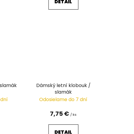
DETAIL
/ slamák
Dámský letní klobouk /
slamák
 dní
Odosielame do 7 dní
7,75 €
/ ks
DETAIL