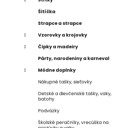
Šitíčka
Strapce a strapce
Vzorovky a krojovky
Čipky a madeiry
Párty, narodeniny a karneval
Módne doplnky
Nákupné tašky, sieťovky
Detské a dievčenské tašky, vaky,
batohy
Podväzky
Školské peračníky, vrecúška na
prezúvky a vaky