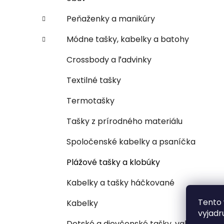
Peňaženky a manikúry
Módne tašky, kabelky a batohy
Crossbody a ľadvinky
Textilné tašky
Termotašky
Tašky z prírodného materiálu
Spoločenské kabelky a psaníčka
Plážové tašky a klobúky
Kabelky a tašky háčkované
Tento 
Kabelky
vyjadr
Detské a dievčenské tašky, vaky,