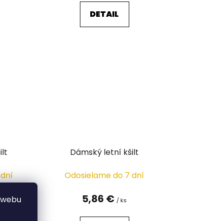
DETAIL
ilt
Dámský letní kšilt
 dní
Odosielame do 7 dní
5,86 €
 webu
/ ks