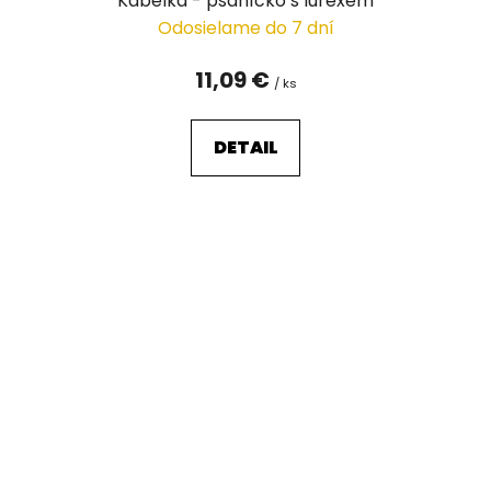
Kabelka - psaníčko s lurexem
Odosielame do 7 dní
11,09 €
/ ks
DETAIL