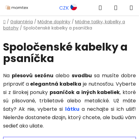
Prejsť
Hľadať
NÁKUP
CZK
na
obsah
KOŠÍK
Domov
/
Galantéria
/
Módne doplnky
/
Módne tašky, kabelky a
batohy
/
Spoločenské kabelky a psaníčka
Spoločenské kabelky a
psaníčka
Na
plesovú sezónu
alebo
svadbu
sa musíte dobre
pripraviť a
elegantná kabelka
je nutnosťou. Vyberte
si z širokej ponuky
psaníčok a iných kabeliek
, ktoré
sú plisované, trblietavé alebo metalické. Už máte
šaty? Ak nie, vyberte si
látku
a nechajte si ich ušiť!
Nielenže dostanete dizajn, ktorý chcete, ale budú vám
sedieť ako uliate.