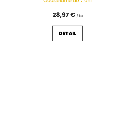
Odosielame do 7 dní
28,97 €
/ ks
DETAIL