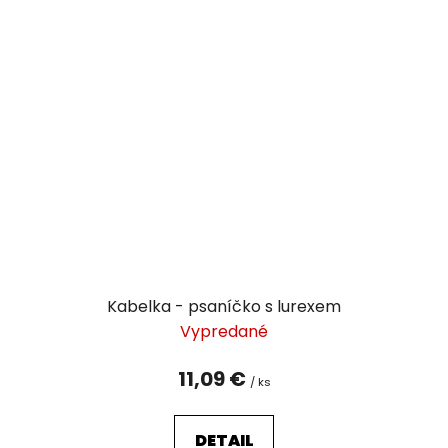
Kabelka - psaníčko s lurexem
Vypredané
11,09 €
/ ks
DETAIL