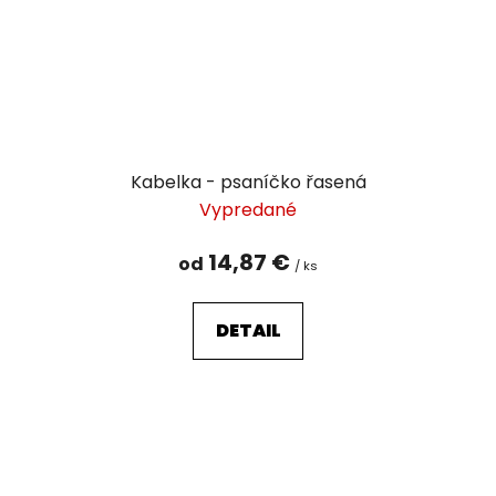
Kabelka - psaníčko řasená
Vypredané
14,87 €
od
/ ks
DETAIL