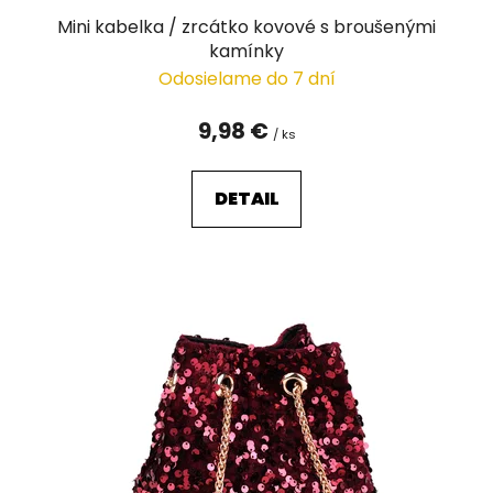
v
Mini kabelka / zrcátko kovové s broušenými
kamínky
Odosielame do 7 dní
9,98 €
/ ks
DETAIL