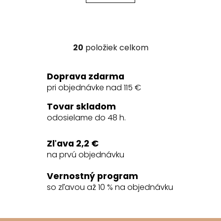
20
položiek celkom
O
v
l
Doprava zdarma
á
pri objednávke nad 115 €
d
a
Tovar skladom
c
odosielame do 48 h.
i
e
Zľava 2,2 €
p
na prvú objednávku
r
v
Vernostný program
k
so zľavou až 10 % na objednávku
y
v
ý