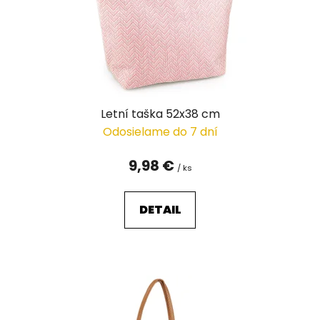
o
d
u
k
t
o
v
Letní taška 52x38 cm
Odosielame do 7 dní
9,98 €
/ ks
DETAIL