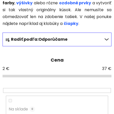
farby
,
výšivky
alebo rôzne
ozdobné prvky
a vytvoriť
si tak vlastný originálny kúsok. Ale nemusíte sa
obmedzovať len na zdobenie tašiek. V našej ponuke
nájdete napríklad aj klobúky a
čiapky
.
R
Radiť podľa:
Odporúčame
a
d
e
Cena
n
i
2
€
37
€
e
p
r
o
d
u
Na sklade
0