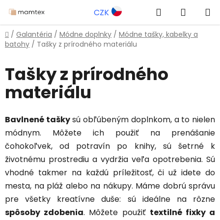
Prejsť
Hľadať
NÁKUP
CZK
na
obsah
KOŠÍK
Domov
/
Galantéria
/
Módne doplnky
/
Módne tašky, kabelky a
batohy
/
Tašky z prírodného materiálu
Tašky z prírodného
materiálu
Bavlnené tašky
sú obľúbeným doplnkom, a to nielen
módnym. Môžete ich použiť na prenášanie
čohokoľvek, od potravín po knihy, sú šetrné k
životnému prostrediu a vydržia veľa opotrebenia. Sú
vhodné takmer na každú príležitosť, či už idete do
mesta, na pláž alebo na nákupy. Máme dobrú správu
pre všetky kreatívne duše: sú ideálne na rôzne
spôsoby zdobenia
. Môžete použiť
textilné fixky a