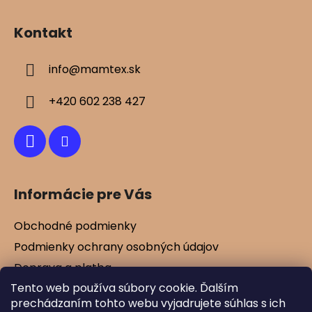
Z
p
á
i
Kontakt
s
p
u
ä
info
@
mamtex.sk
t
i
+420 602 238 427
e
Informácie pre Vás
Obchodné podmienky
Podmienky ochrany osobných údajov
Doprava a platba
Tento web používa súbory cookie. Ďalším
Kontakty
prechádzaním tohto webu vyjadrujete súhlas s ich
Vernostné zľavy