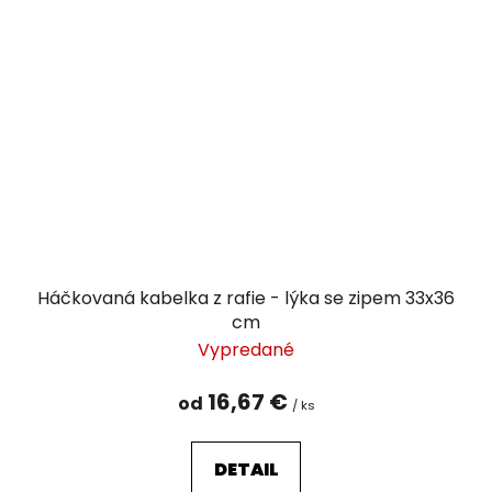
Háčkovaná kabelka z rafie - lýka se zipem 33x36
cm
Vypredané
16,67 €
od
/ ks
DETAIL