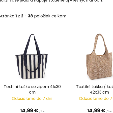
udrží vaše jedlo a nápoje studené aj v letných dňoch.
Stránka
1
z
2
-
38
položiek celkom
V
ý
p
i
s
p
r
o
d
Textilní taška se zipem 41x30
Textilní taška / ka
u
cm
42x33 cm
k
Odosielame do 7 dní
Odosielame do 7
t
o
14,99 €
14,99 €
/ ks
/ ks