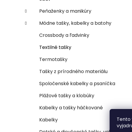
Peňaženky a manikúry
Módne tašky, kabelky a batohy
Crossbody a ľadvinky
Textilné tašky
Termotašky
Tašky z prírodného materiálu
Spoločenské kabelky a psaníčka
Plážové tašky a klobúky
Kabelky a tašky háčkované
Tento 
Kabelky
vyjadr
Detské a dievčenské tašky, vaky,