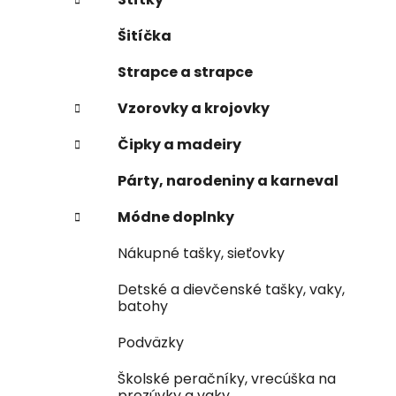
Šitíčka
Strapce a strapce
Vzorovky a krojovky
Čipky a madeiry
Párty, narodeniny a karneval
Módne doplnky
Nákupné tašky, sieťovky
Detské a dievčenské tašky, vaky,
batohy
Podväzky
Školské peračníky, vrecúška na
prezúvky a vaky