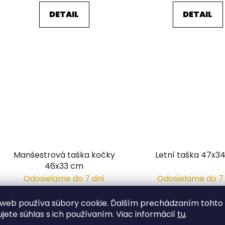
DETAIL
DETAIL
Manšestrová taška kočky
Letní taška 47x3
46x33 cm
Odosielame do 7 dní
Odosielame do 7
6,08 €
11,65 €
web používa súbory cookie. Ďalším prechádzaním tohto
/ ks
/ ks
ujete súhlas s ich používaním. Viac informácií
tu
.