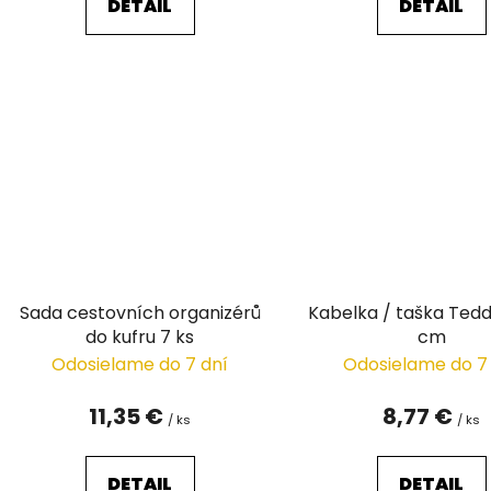
DETAIL
DETAIL
Sada cestovních organizérů
Kabelka / taška Ted
do kufru 7 ks
cm
Odosielame do 7 dní
Odosielame do 7
11,35 €
8,77 €
/ ks
/ ks
DETAIL
DETAIL