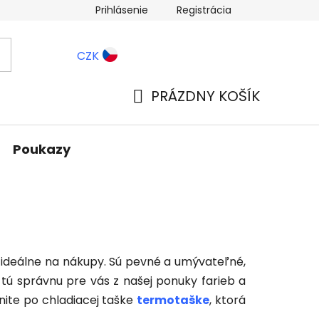
Prihlásenie
Registrácia
ernostné zľavy
Blog
CZK
PRÁZDNY KOŠÍK
NÁKUPNÝ
KOŠÍK
Poukazy
 ideálne na nákupy. Sú pevné a umývateľné,
tú správnu pre vás z našej ponuky farieb a
nite po chladiacej taške
termotaške
, ktorá