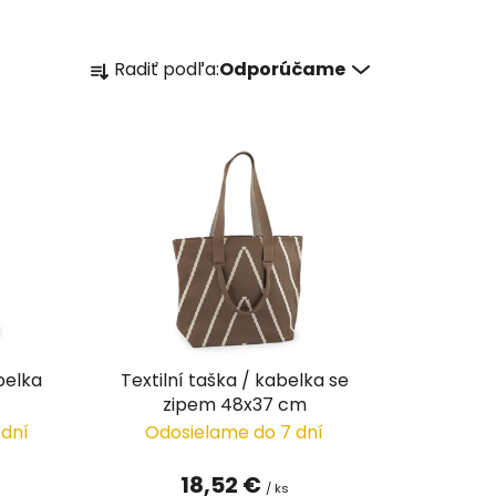
R
Radiť podľa:
Odporúčame
a
d
e
n
i
e
p
r
o
d
u
belka
Textilní taška / kabelka se
k
zipem 48x37 cm
t
 dní
Odosielame do 7 dní
o
v
18,52 €
/ ks