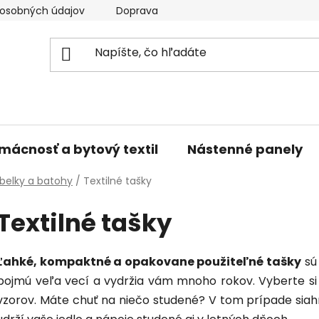
osobných údajov
Doprava a platba
Kontakty
V
mácnosť a bytový textil
Nástenné panely
belky a batohy
/
Textilné tašky
Textilné tašky
Ľahké, kompaktné a opakovane použiteľné tašky
sú
pojmú veľa vecí a vydržia vám mnoho rokov. Vyberte si 
vzorov. Máte chuť na niečo studené? V tom prípade siah