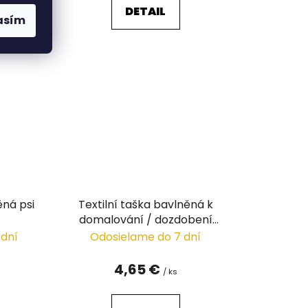
DETAIL
asím
ěná psi
Textilní taška bavlněná k
domalování / dozdobení
40x45 cm
 dní
Odosielame do 7 dní
4,65 €
/ ks