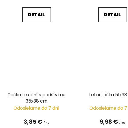
v
DETAIL
DETAIL
Taška textilní s podšívkou
Letní taška 51x3
35x38 cm
Odosielame do 7 dní
Odosielame do 7
3,85 €
9,98 €
/ ks
/ ks