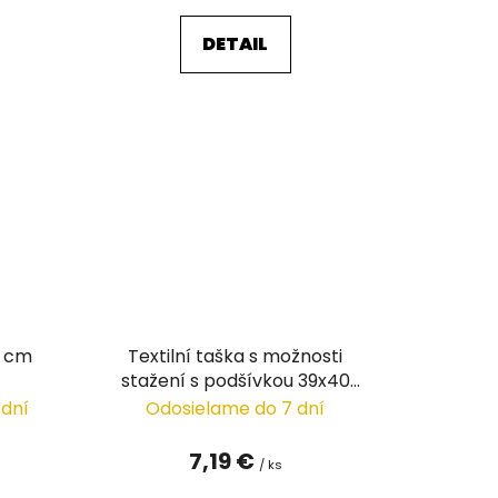
DETAIL
8 cm
Textilní taška s možnosti
stažení s podšívkou 39x40
cm
 dní
Odosielame do 7 dní
7,19 €
/ ks