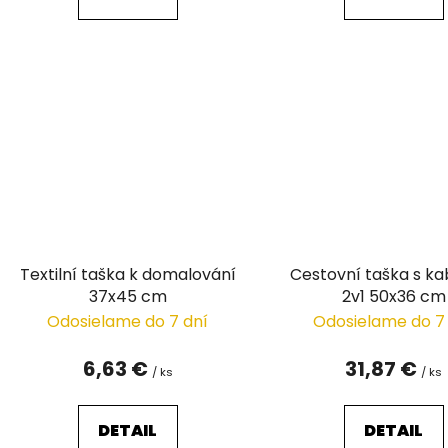
Textilní taška k domalování
Cestovní taška s ka
37x45 cm
2v1 50x36 cm
Odosielame do 7 dní
Odosielame do 7
6,63 €
31,87 €
/ ks
/ ks
DETAIL
DETAIL