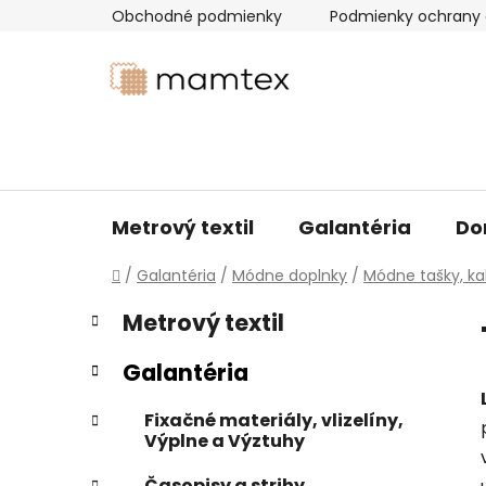
Prejsť
Obchodné podmienky
Podmienky ochrany 
na
obsah
Metrový textil
Galantéria
Do
Domov
/
Galantéria
/
Módne doplnky
/
Módne tašky, ka
B
K
Preskočiť
Metrový textil
a
kategórie
o
t
č
Galantéria
e
n
g
ý
Fixačné materiály, vlizelíny,
ó
Výplne a Výztuhy
p
r
i
a
Časopisy a strihy