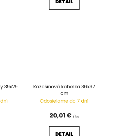
DETAIL
dy 39x29
Kožešinová kabelka 36x37
cm
 dní
Odosielame do 7 dní
20,01 €
/ ks
DETAIL