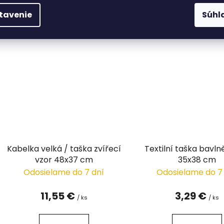
DETAIL
DETAIL
tavenie
Súhl
Kabelka velká / taška zvířecí
Textilní taška bavln
vzor 48x37 cm
35x38 cm
Odosielame do 7 dní
Odosielame do 7
11,55 €
3,29 €
/ ks
/ ks