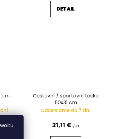
DETAIL
4 cm
Cestovní / sportovní taška
50x31 cm
 dní
Odosielame do 7 dní
21,11 €
 webu
/ ks