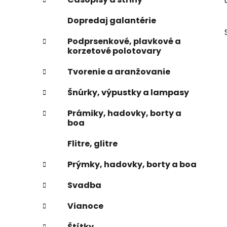
e
n
Dopredaj galantérie
e
l
Podprsenkové, plavkové a
korzetové polotovary
Tvorenie a aranžovanie
Šnúrky, výpustky a lampasy
Prámiky, hadovky, borty a
boa
Flitre, glitre
Prýmky, hadovky, borty a boa
Svadba
Vianoce
Štítky