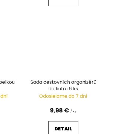
belkou
Sada cestovních organizérů
do kufru 6 ks
 dní
Odosielame do 7 dní
9,98 €
/ ks
DETAIL