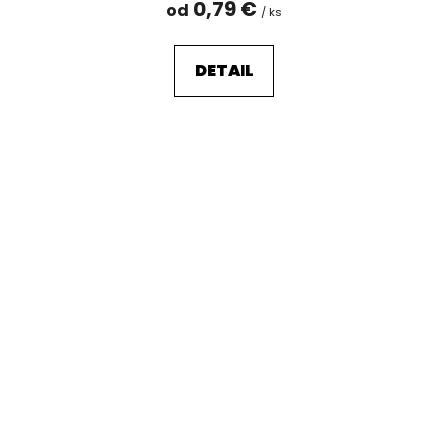
0,79 €
od
/ ks
DETAIL