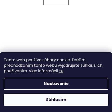
Tento web používa súbory cookie. Ďalším
prechádzaním tohto webu vyjadrujete súhlas s ich
používaním. Viac informácií
tu
.
Nastavenie
Súhlasím
Plastové korálky zvoneček / sukýnka 9x11 mm