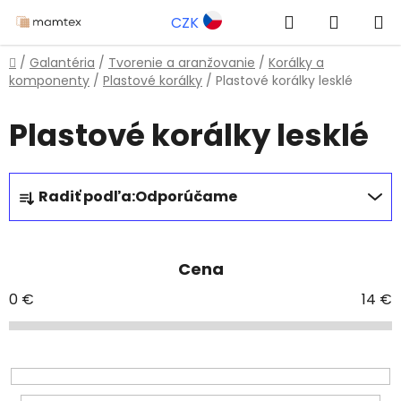
Prejsť
Hľadať
NÁKUP
CZK
na
obsah
KOŠÍK
Domov
/
Galantéria
/
Tvorenie a aranžovanie
/
Korálky a
komponenty
/
Plastové korálky
/
Plastové korálky lesklé
Plastové korálky lesklé
R
Radiť podľa:
Odporúčame
a
d
e
Cena
n
i
0
€
14
€
e
p
r
o