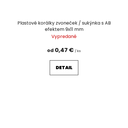
Plastové korálky zvoneček / sukýnka s AB
efektem 9x11 mm
Vypredané
0,47 €
od
/ ks
DETAIL