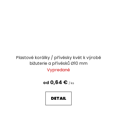
Plastové korálky / přívěsky květ k výrobě
bižuterie a přívěsků Ø10 mm
Vypredané
0,64 €
od
/ ks
DETAIL