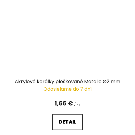
Akrylové korálky ploškované Metalic Ø2 mm
Odosielame do 7 dní
1,66 €
/ ks
DETAIL