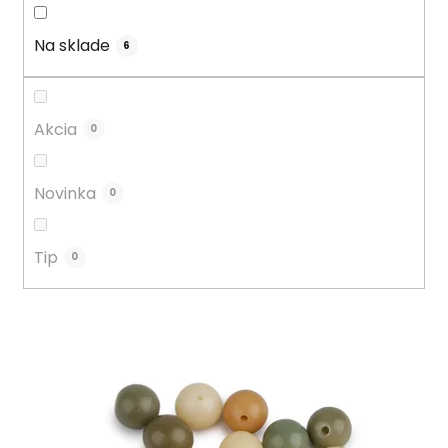
d
u
Na sklade
6
k
t
o
Akcia
0
v
Novinka
0
Tip
0
V
ý
p
i
s