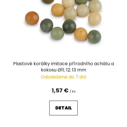
p
r
o
d
u
k
t
o
v
Plastové korálky imitace přírodního achátu a
kokosu Ø11; 12; 13 mm
Odosielame do 7 dní
1,57 €
/ ks
DETAIL