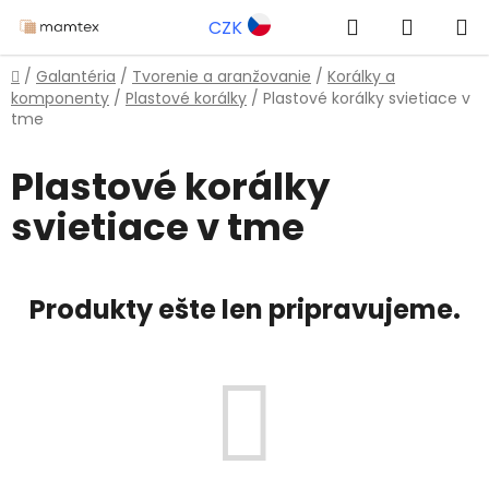
Prejsť
Hľadať
NÁKUP
CZK
na
obsah
KOŠÍK
Domov
/
Galantéria
/
Tvorenie a aranžovanie
/
Korálky a
komponenty
/
Plastové korálky
/
Plastové korálky svietiace v
tme
Plastové korálky
svietiace v tme
Produkty ešte len pripravujeme.