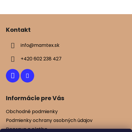
Z
á
Kontakt
p
ä
info
@
mamtex.sk
t
i
+420 602 238 427
e
Informácie pre Vás
Obchodné podmienky
Podmienky ochrany osobných údajov
Doprava a platba