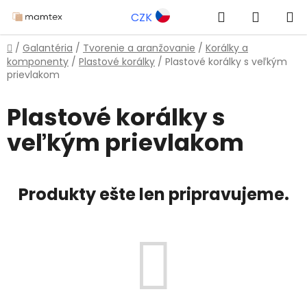
Prejsť
Hľadať
NÁKUP
CZK
na
obsah
KOŠÍK
Domov
/
Galantéria
/
Tvorenie a aranžovanie
/
Korálky a
komponenty
/
Plastové korálky
/
Plastové korálky s veľkým
prievlakom
Plastové korálky s
veľkým prievlakom
Produkty ešte len pripravujeme.