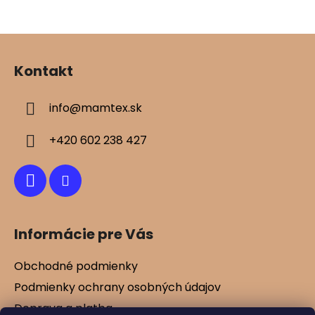
Z
á
Kontakt
p
ä
info
@
mamtex.sk
t
i
+420 602 238 427
e
Informácie pre Vás
Obchodné podmienky
Podmienky ochrany osobných údajov
Doprava a platba